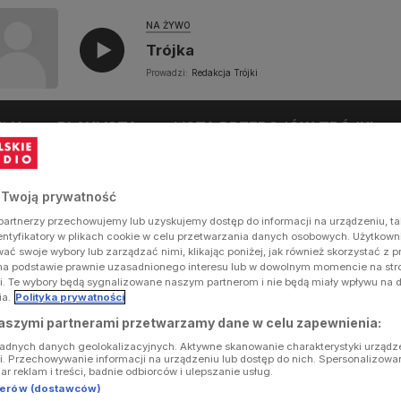
NA ŻYWO
Trójka
Prowadzi:
Redakcja Trójki
UŁY
PLAYLISTA
LISTA PRZEBOJÓW TRÓJKI
 Twoją prywatność
artnerzy przechowujemy lub uzyskujemy dostęp do informacji na urządzeniu, ta
dentyfikatory w plikach cookie w celu przetwarzania danych osobowych. Użytkow
ć swoje wybory lub zarządzać nimi, klikając poniżej, jak również skorzystać z 
na podstawie prawnie uzasadnionego interesu lub w dowolnym momencie na stron
i. Te wybory będą sygnalizowane naszym partnerom i nie będą miały wpływu na 
ia.
Polityka prywatności
aszymi partnerami przetwarzamy dane w celu zapewnienia:
ładnych danych geolokalizacyjnych. Aktywne skanowanie charakterystyki urządz
ji. Przechowywanie informacji na urządzeniu lub dostęp do nich. Spersonalizowa
iar reklam i treści, badnie odbiorców i ulepszanie usług.
tnerów (dostawców)