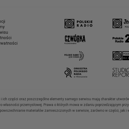
cji
amy
wisu
tności
ywatności
e
ały i ich części oraz poszczególne elementy samego serwisu mają charakter utworó
wo własności przemysłowej. Prawa o których mowa w zdaniu poprzedzającym przysł
zpowszechnianie materiałów zamieszczonych w serwisie, zarówno w części, jak i w