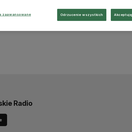
ia zaawansowane
Odrzucenie wszystkich
Akceptuję
skie Radio
e