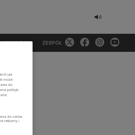
KONKURSY
ZESPÓŁ
kich jak
nik może
prawa do
ie polityki
dane
enia do celów
ne reklamy i