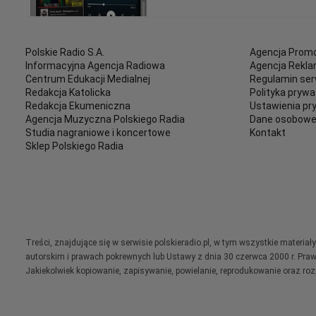
Polskie Radio S.A.
Agencja Promo
Informacyjna Agencja Radiowa
Agencja Rekl
Centrum Edukacji Medialnej
Regulamin ser
Redakcja Katolicka
Polityka prywa
Redakcja Ekumeniczna
Ustawienia pr
Agencja Muzyczna Polskiego Radia
Dane osobow
Studia nagraniowe i koncertowe
Kontakt
Sklep Polskiego Radia
Treści, znajdujące się w serwisie polskieradio.pl, w tym wszystkie materi
autorskim i prawach pokrewnych lub Ustawy z dnia 30 czerwca 2000 r. Pra
Jakiekolwiek kopiowanie, zapisywanie, powielanie, reprodukowanie oraz ro