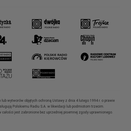
w lub wytworów objętych ochroną Ustawy z dnia 4 lutego 1994 r. o prawie
ugują Polskiemu Radiu S.A. w likwidacji lub podmiotom trzecim.
 całości jest zabronione bez uprzedniej pisemnej zgody uprawnionego.