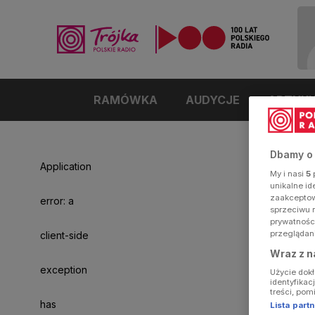
RAMÓWKA
AUDYCJE
ARTYK
Dbamy o
Application
My i nasi
5
p
unikalne i
zaakceptowa
error: a
sprzeciwu 
prywatnośc
przeglądan
client-side
Wraz z n
exception
Użycie dok
identyfikac
treści, pom
has
Lista par