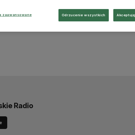
ia zaawansowane
Odrzucenie wszystkich
Akceptuję
skie Radio
e