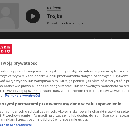
NA ŻYWO
Trójka
Prowadzi:
Redakcja Trójki
UŁY
PLAYLISTA
LISTA PRZEBOJÓW TRÓJKI
 Twoją prywatność
artnerzy przechowujemy lub uzyskujemy dostęp do informacji na urządzeniu, ta
dentyfikatory w plikach cookie w celu przetwarzania danych osobowych. Użytkow
ć swoje wybory lub zarządzać nimi, klikając poniżej, jak również skorzystać z 
na podstawie prawnie uzasadnionego interesu lub w dowolnym momencie na stron
i. Te wybory będą sygnalizowane naszym partnerom i nie będą miały wpływu na 
ia.
Polityka prywatności
aszymi partnerami przetwarzamy dane w celu zapewnienia:
ładnych danych geolokalizacyjnych. Aktywne skanowanie charakterystyki urządz
ji. Przechowywanie informacji na urządzeniu lub dostęp do nich. Spersonalizowa
iar reklam i treści, badnie odbiorców i ulepszanie usług.
tnerów (dostawców)