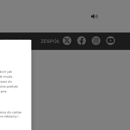
KONKURSY
ZESPÓŁ
kich jak
nik może
prawa do
ie polityki
dane
enia do celów
ne reklamy i