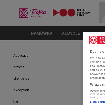
RAMÓWKA
AUDYCJE
ARTYK
Dbamy o
Application
My i nasi
5
p
unikalne i
zaakceptowa
error: a
sprzeciwu 
prywatnośc
przeglądan
client-side
Wraz z n
exception
Użycie dok
identyfikac
treści, pom
has
Lista par