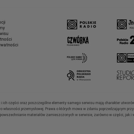
cji
amy
wisu
tności
ywatności
e
ały i ich części oraz poszczególne elementy samego serwisu mają charakter utworó
wo własności przemysłowej. Prawa o których mowa w zdaniu poprzedzającym przysł
zpowszechnianie materiałów zamieszczonych w serwisie, zarówno w części, jak i w