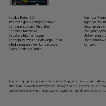
Polskie Radio S.A.
Agencja Promo
Informacyjna Agencja Radiowa
Agencja Rekl
Centrum Edukacji Medialnej
Regulamin ser
Redakcja Katolicka
Polityka prywa
Redakcja Ekumeniczna
Ustawienia pr
Agencja Muzyczna Polskiego Radia
Dane osobow
Studia nagraniowe i koncertowe
Kontakt
Sklep Polskiego Radia
Treści, znajdujące się w serwisie polskieradio.pl, w tym wszystkie materi
autorskim i prawach pokrewnych lub Ustawy z dnia 30 czerwca 2000 r. Pra
Jakiekolwiek kopiowanie, zapisywanie, powielanie, reprodukowanie oraz ro