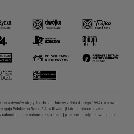
w lub wytworów objętych ochroną Ustawy z dnia 4 lutego 1994 r. o prawie
ugują Polskiemu Radiu S.A. w likwidacji lub podmiotom trzecim.
 całości jest zabronione bez uprzedniej pisemnej zgody uprawnionego.