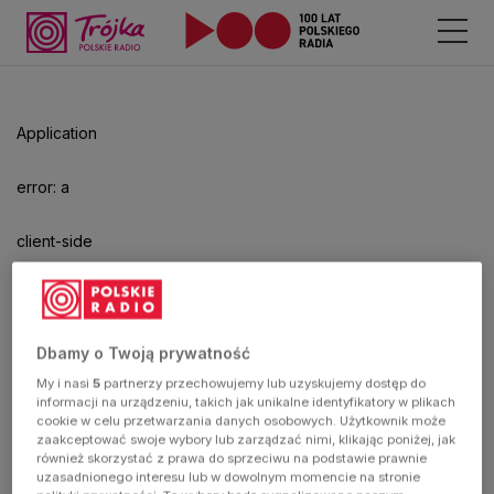
Odtwarzacz
jest
gotowy.
Kliknij
Application
aby
odtwarzać.
error: a
client-side
exception
has
Dbamy o Twoją prywatność
My i nasi
5
partnerzy przechowujemy lub uzyskujemy dostęp do
occurred
informacji na urządzeniu, takich jak unikalne identyfikatory w plikach
cookie w celu przetwarzania danych osobowych. Użytkownik może
zaakceptować swoje wybory lub zarządzać nimi, klikając poniżej, jak
(see the
również skorzystać z prawa do sprzeciwu na podstawie prawnie
uzasadnionego interesu lub w dowolnym momencie na stronie