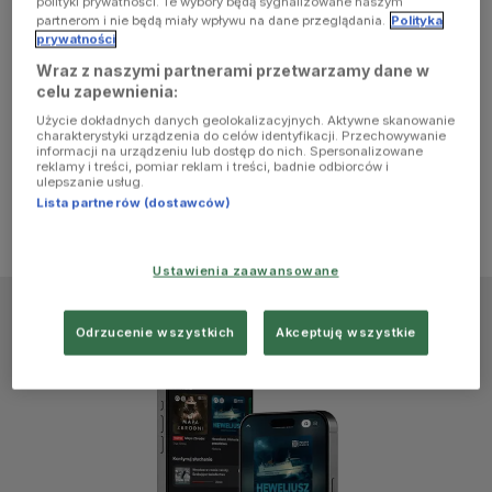
polityki prywatności. Te wybory będą sygnalizowane naszym
browser
partnerom i nie będą miały wpływu na dane przeglądania.
Polityka
prywatności
Wraz z naszymi partnerami przetwarzamy dane w
console for
celu zapewnienia:
Użycie dokładnych danych geolokalizacyjnych. Aktywne skanowanie
more
charakterystyki urządzenia do celów identyfikacji. Przechowywanie
informacji na urządzeniu lub dostęp do nich. Spersonalizowane
reklamy i treści, pomiar reklam i treści, badnie odbiorców i
information)
.
ulepszanie usług.
Lista partnerów (dostawców)
Ustawienia zaawansowane
Odrzucenie wszystkich
Akceptuję wszystkie