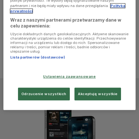
polityki prywatności. Te wybory będą sygnalizowane naszym
browser
partnerom i nie będą miały wpływu na dane przeglądania.
Polityka
prywatności
Wraz z naszymi partnerami przetwarzamy dane w
console for
celu zapewnienia:
Użycie dokładnych danych geolokalizacyjnych. Aktywne skanowanie
more
charakterystyki urządzenia do celów identyfikacji. Przechowywanie
informacji na urządzeniu lub dostęp do nich. Spersonalizowane
reklamy i treści, pomiar reklam i treści, badnie odbiorców i
information)
.
ulepszanie usług.
Lista partnerów (dostawców)
Ustawienia zaawansowane
Odrzucenie wszystkich
Akceptuję wszystkie