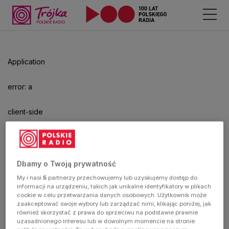
Application
error: a
client-side
exception
has
Dbamy o Twoją prywatność
My i nasi
5
partnerzy przechowujemy lub uzyskujemy dostęp do
occurred
informacji na urządzeniu, takich jak unikalne identyfikatory w plikach
cookie w celu przetwarzania danych osobowych. Użytkownik może
zaakceptować swoje wybory lub zarządzać nimi, klikając poniżej, jak
(see the
również skorzystać z prawa do sprzeciwu na podstawie prawnie
uzasadnionego interesu lub w dowolnym momencie na stronie