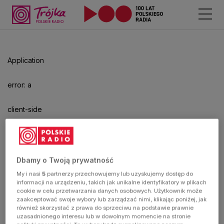
Application
error: a
client-side
exception
has
Dbamy o Twoją prywatność
My i nasi
5
partnerzy przechowujemy lub uzyskujemy dostęp do
occurred
informacji na urządzeniu, takich jak unikalne identyfikatory w plikach
cookie w celu przetwarzania danych osobowych. Użytkownik może
zaakceptować swoje wybory lub zarządzać nimi, klikając poniżej, jak
(see the
również skorzystać z prawa do sprzeciwu na podstawie prawnie
uzasadnionego interesu lub w dowolnym momencie na stronie