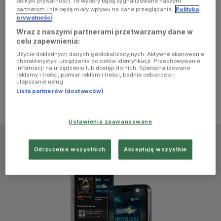
polityki prywatności. Te wybory będą sygnalizowane naszym
browser
partnerom i nie będą miały wpływu na dane przeglądania.
Polityka
prywatności
Wraz z naszymi partnerami przetwarzamy dane w
console for
celu zapewnienia:
Użycie dokładnych danych geolokalizacyjnych. Aktywne skanowanie
more
charakterystyki urządzenia do celów identyfikacji. Przechowywanie
informacji na urządzeniu lub dostęp do nich. Spersonalizowane
reklamy i treści, pomiar reklam i treści, badnie odbiorców i
information)
.
ulepszanie usług.
Lista partnerów (dostawców)
Ustawienia zaawansowane
Odrzucenie wszystkich
Akceptuję wszystkie