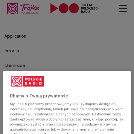
Application
error: a
client-side
exception
has
Dbamy o Twoją prywatność
My i nasi
5
partnerzy przechowujemy lub uzyskujemy dostęp do
occurred
informacji na urządzeniu, takich jak unikalne identyfikatory w plikach
cookie w celu przetwarzania danych osobowych. Użytkownik może
zaakceptować swoje wybory lub zarządzać nimi, klikając poniżej, jak
(see the
również skorzystać z prawa do sprzeciwu na podstawie prawnie
uzasadnionego interesu lub w dowolnym momencie na stronie