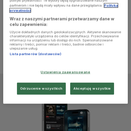
polityki prywatności. Te wybory będą sygnalizowane naszym
browser
partnerom i nie będą miały wpływu na dane przeglądania.
Polityka
prywatności
Wraz z naszymi partnerami przetwarzamy dane w
console for
celu zapewnienia:
Użycie dokładnych danych geolokalizacyjnych. Aktywne skanowanie
more
charakterystyki urządzenia do celów identyfikacji. Przechowywanie
informacji na urządzeniu lub dostęp do nich. Spersonalizowane
reklamy i treści, pomiar reklam i treści, badnie odbiorców i
information)
.
ulepszanie usług.
Lista partnerów (dostawców)
Ustawienia zaawansowane
Odrzucenie wszystkich
Akceptuję wszystkie