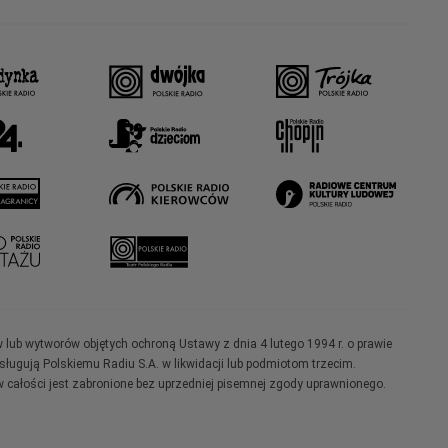
w lub wytworów objętych ochroną Ustawy z dnia 4 lutego 1994 r. o prawie
ugują Polskiemu Radiu S.A. w likwidacji lub podmiotom trzecim.
 całości jest zabronione bez uprzedniej pisemnej zgody uprawnionego.