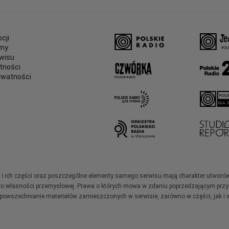
cji
amy
wisu
tności
ywatności
e
ały i ich części oraz poszczególne elementy samego serwisu mają charakter utworó
wo własności przemysłowej. Prawa o których mowa w zdaniu poprzedzającym przysł
zpowszechnianie materiałów zamieszczonych w serwisie, zarówno w części, jak i w