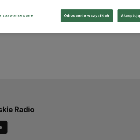
ia zaawansowane
Odrzucenie wszystkich
Akceptuję
skie Radio
e