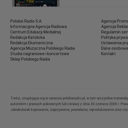
Polskie Radio S.A.
Agencja Promo
Informacyjna Agencja Radiowa
Agencja Rekl
Centrum Edukacji Medialnej
Regulamin ser
Redakcja Katolicka
Polityka prywa
Redakcja Ekumeniczna
Ustawienia pr
Agencja Muzyczna Polskiego Radia
Dane osobow
Studia nagraniowe i koncertowe
Kontakt
Sklep Polskiego Radia
Treści, znajdujące się w serwisie polskieradio.pl, w tym wszystkie materi
autorskim i prawach pokrewnych lub Ustawy z dnia 30 czerwca 2000 r. Pra
Jakiekolwiek kopiowanie, zapisywanie, powielanie, reprodukowanie oraz ro