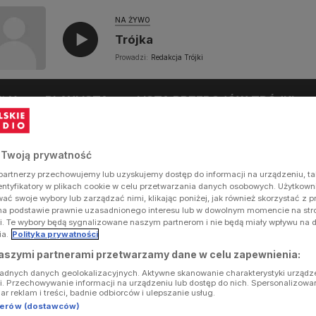
NA ŻYWO
Trójka
Prowadzi:
Redakcja Trójki
UŁY
PLAYLISTA
LISTA PRZEBOJÓW TRÓJKI
 Twoją prywatność
artnerzy przechowujemy lub uzyskujemy dostęp do informacji na urządzeniu, ta
dentyfikatory w plikach cookie w celu przetwarzania danych osobowych. Użytkow
ć swoje wybory lub zarządzać nimi, klikając poniżej, jak również skorzystać z 
na podstawie prawnie uzasadnionego interesu lub w dowolnym momencie na stron
i. Te wybory będą sygnalizowane naszym partnerom i nie będą miały wpływu na 
ia.
Polityka prywatności
aszymi partnerami przetwarzamy dane w celu zapewnienia:
ładnych danych geolokalizacyjnych. Aktywne skanowanie charakterystyki urządz
ji. Przechowywanie informacji na urządzeniu lub dostęp do nich. Spersonalizowa
iar reklam i treści, badnie odbiorców i ulepszanie usług.
tnerów (dostawców)