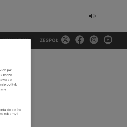
KONKURSY
ZESPÓŁ
kich jak
nik może
prawa do
ie polityki
dane
enia do celów
ne reklamy i