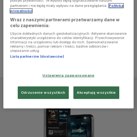
polityki prywatności. Te wybory będą sygnalizowane naszym
browser
partnerom i nie będą miały wpływu na dane przeglądania.
Polityka
prywatności
Wraz z naszymi partnerami przetwarzamy dane w
console for
celu zapewnienia:
Użycie dokładnych danych geolokalizacyjnych. Aktywne skanowanie
more
charakterystyki urządzenia do celów identyfikacji. Przechowywanie
informacji na urządzeniu lub dostęp do nich. Spersonalizowane
reklamy i treści, pomiar reklam i treści, badnie odbiorców i
information)
.
ulepszanie usług.
Lista partnerów (dostawców)
Ustawienia zaawansowane
Odrzucenie wszystkich
Akceptuję wszystkie