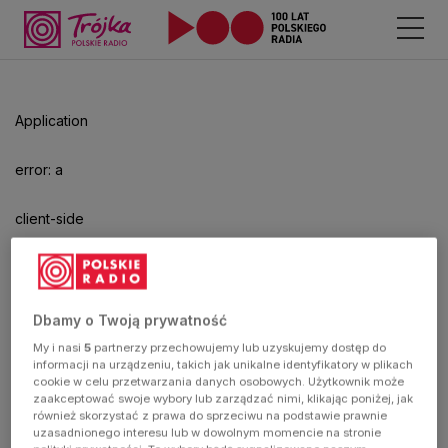
Odtwarzacz
jest
gotowy.
Kliknij
Application
aby
odtwarzać.
error: a
client-side
exception
has
Dbamy o Twoją prywatność
My i nasi
5
partnerzy przechowujemy lub uzyskujemy dostęp do
occurred
informacji na urządzeniu, takich jak unikalne identyfikatory w plikach
cookie w celu przetwarzania danych osobowych. Użytkownik może
zaakceptować swoje wybory lub zarządzać nimi, klikając poniżej, jak
(see the
również skorzystać z prawa do sprzeciwu na podstawie prawnie
uzasadnionego interesu lub w dowolnym momencie na stronie