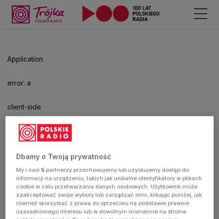
Odtwarzacz
jest
gotowy.
Kliknij
Application
aby
odtwarzać.
error: a
client-side
exception
has
Dbamy o Twoją prywatność
My i nasi
5
partnerzy przechowujemy lub uzyskujemy dostęp do
occurred
informacji na urządzeniu, takich jak unikalne identyfikatory w plikach
cookie w celu przetwarzania danych osobowych. Użytkownik może
zaakceptować swoje wybory lub zarządzać nimi, klikając poniżej, jak
(see the
również skorzystać z prawa do sprzeciwu na podstawie prawnie
uzasadnionego interesu lub w dowolnym momencie na stronie