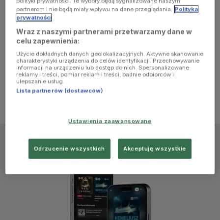
polityki prywatności. Te wybory będą sygnalizowane naszym
browser
partnerom i nie będą miały wpływu na dane przeglądania.
Polityka
prywatności
Wraz z naszymi partnerami przetwarzamy dane w
console for
celu zapewnienia:
Użycie dokładnych danych geolokalizacyjnych. Aktywne skanowanie
more
charakterystyki urządzenia do celów identyfikacji. Przechowywanie
informacji na urządzeniu lub dostęp do nich. Spersonalizowane
reklamy i treści, pomiar reklam i treści, badnie odbiorców i
information)
.
ulepszanie usług.
Lista partnerów (dostawców)
Ustawienia zaawansowane
Odrzucenie wszystkich
Akceptuję wszystkie