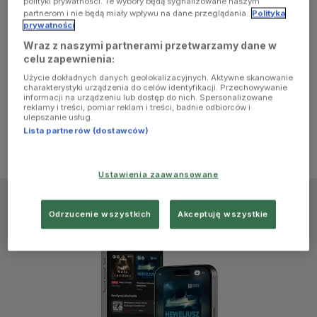
polityki prywatności. Te wybory będą sygnalizowane naszym
browser
partnerom i nie będą miały wpływu na dane przeglądania.
Polityka
prywatności
Wraz z naszymi partnerami przetwarzamy dane w
console for
celu zapewnienia:
Użycie dokładnych danych geolokalizacyjnych. Aktywne skanowanie
more
charakterystyki urządzenia do celów identyfikacji. Przechowywanie
informacji na urządzeniu lub dostęp do nich. Spersonalizowane
reklamy i treści, pomiar reklam i treści, badnie odbiorców i
information)
.
ulepszanie usług.
Lista partnerów (dostawców)
Ustawienia zaawansowane
Odrzucenie wszystkich
Akceptuję wszystkie