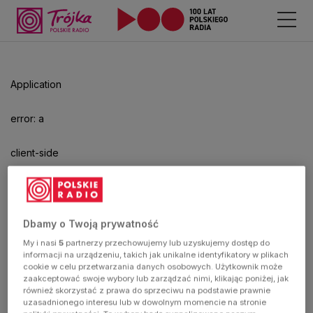
Odtwarzacz
jest
gotowy.
Kliknij
Application
aby
odtwarzać.
error: a
client-side
exception
has
Dbamy o Twoją prywatność
My i nasi
5
partnerzy przechowujemy lub uzyskujemy dostęp do
occurred
informacji na urządzeniu, takich jak unikalne identyfikatory w plikach
cookie w celu przetwarzania danych osobowych. Użytkownik może
zaakceptować swoje wybory lub zarządzać nimi, klikając poniżej, jak
(see the
również skorzystać z prawa do sprzeciwu na podstawie prawnie
uzasadnionego interesu lub w dowolnym momencie na stronie