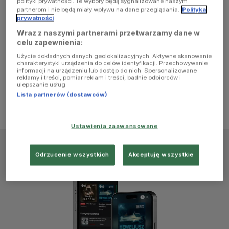
polityki prywatności. Te wybory będą sygnalizowane naszym
browser
partnerom i nie będą miały wpływu na dane przeglądania.
Polityka
prywatności
Wraz z naszymi partnerami przetwarzamy dane w
console for
celu zapewnienia:
Użycie dokładnych danych geolokalizacyjnych. Aktywne skanowanie
more
charakterystyki urządzenia do celów identyfikacji. Przechowywanie
informacji na urządzeniu lub dostęp do nich. Spersonalizowane
reklamy i treści, pomiar reklam i treści, badnie odbiorców i
information)
.
ulepszanie usług.
Lista partnerów (dostawców)
Ustawienia zaawansowane
Odrzucenie wszystkich
Akceptuję wszystkie