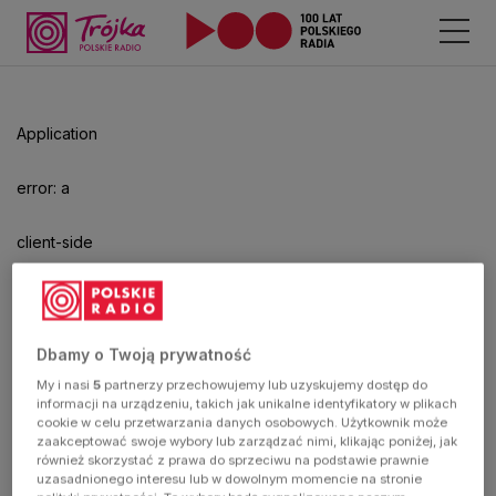
Application
error: a
client-side
exception
has
Dbamy o Twoją prywatność
My i nasi
5
partnerzy przechowujemy lub uzyskujemy dostęp do
occurred
informacji na urządzeniu, takich jak unikalne identyfikatory w plikach
cookie w celu przetwarzania danych osobowych. Użytkownik może
zaakceptować swoje wybory lub zarządzać nimi, klikając poniżej, jak
(see the
również skorzystać z prawa do sprzeciwu na podstawie prawnie
uzasadnionego interesu lub w dowolnym momencie na stronie