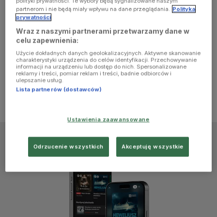
polityki prywatności. Te wybory będą sygnalizowane naszym
browser
partnerom i nie będą miały wpływu na dane przeglądania.
Polityka
prywatności
Wraz z naszymi partnerami przetwarzamy dane w
console for
celu zapewnienia:
Użycie dokładnych danych geolokalizacyjnych. Aktywne skanowanie
more
charakterystyki urządzenia do celów identyfikacji. Przechowywanie
informacji na urządzeniu lub dostęp do nich. Spersonalizowane
reklamy i treści, pomiar reklam i treści, badnie odbiorców i
information)
.
ulepszanie usług.
Lista partnerów (dostawców)
Ustawienia zaawansowane
Odrzucenie wszystkich
Akceptuję wszystkie