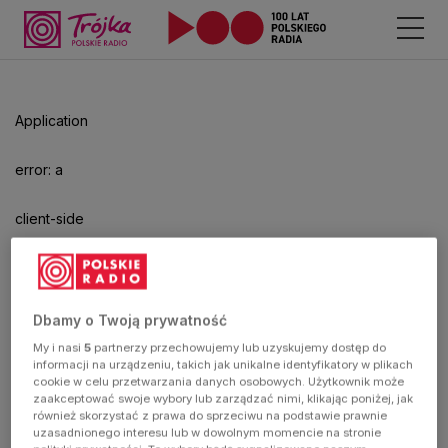
Odtwarzacz
jest
gotowy.
Kliknij
Application
aby
odtwarzać.
error: a
client-side
exception
has
Dbamy o Twoją prywatność
My i nasi
5
partnerzy przechowujemy lub uzyskujemy dostęp do
occurred
informacji na urządzeniu, takich jak unikalne identyfikatory w plikach
cookie w celu przetwarzania danych osobowych. Użytkownik może
zaakceptować swoje wybory lub zarządzać nimi, klikając poniżej, jak
(see the
również skorzystać z prawa do sprzeciwu na podstawie prawnie
uzasadnionego interesu lub w dowolnym momencie na stronie