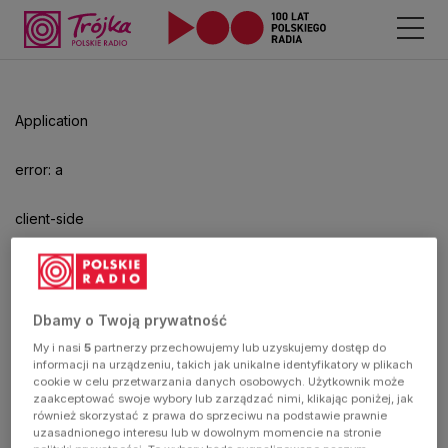
Odtwarzacz
jest
gotowy.
Kliknij
Application
aby
odtwarzać.
error: a
client-side
exception
has
Dbamy o Twoją prywatność
My i nasi
5
partnerzy przechowujemy lub uzyskujemy dostęp do
occurred
informacji na urządzeniu, takich jak unikalne identyfikatory w plikach
cookie w celu przetwarzania danych osobowych. Użytkownik może
zaakceptować swoje wybory lub zarządzać nimi, klikając poniżej, jak
(see the
również skorzystać z prawa do sprzeciwu na podstawie prawnie
uzasadnionego interesu lub w dowolnym momencie na stronie