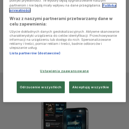
polityki prywatności. Te wybory będą sygnalizowane naszym
browser
partnerom i nie będą miały wpływu na dane przeglądania.
Polityka
prywatności
Wraz z naszymi partnerami przetwarzamy dane w
console for
celu zapewnienia:
Użycie dokładnych danych geolokalizacyjnych. Aktywne skanowanie
more
charakterystyki urządzenia do celów identyfikacji. Przechowywanie
informacji na urządzeniu lub dostęp do nich. Spersonalizowane
reklamy i treści, pomiar reklam i treści, badnie odbiorców i
information)
.
ulepszanie usług.
Lista partnerów (dostawców)
Ustawienia zaawansowane
Odrzucenie wszystkich
Akceptuję wszystkie