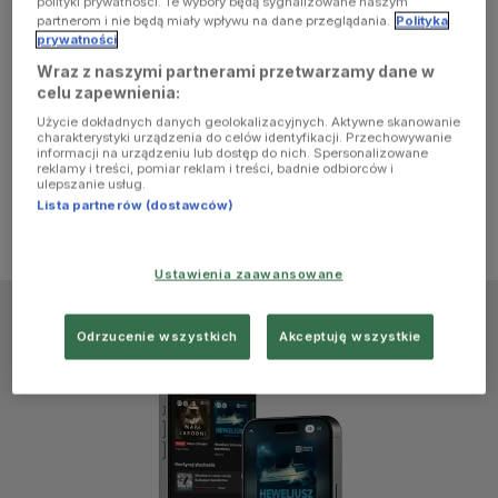
polityki prywatności. Te wybory będą sygnalizowane naszym
browser
partnerom i nie będą miały wpływu na dane przeglądania.
Polityka
prywatności
Wraz z naszymi partnerami przetwarzamy dane w
console for
celu zapewnienia:
Użycie dokładnych danych geolokalizacyjnych. Aktywne skanowanie
more
charakterystyki urządzenia do celów identyfikacji. Przechowywanie
informacji na urządzeniu lub dostęp do nich. Spersonalizowane
reklamy i treści, pomiar reklam i treści, badnie odbiorców i
information)
.
ulepszanie usług.
Lista partnerów (dostawców)
Ustawienia zaawansowane
Odrzucenie wszystkich
Akceptuję wszystkie