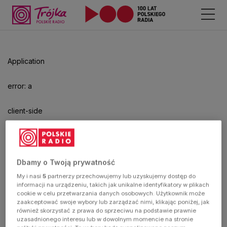
Application
error: a
client-side
exception
has
Dbamy o Twoją prywatność
My i nasi
5
partnerzy przechowujemy lub uzyskujemy dostęp do
occurred
informacji na urządzeniu, takich jak unikalne identyfikatory w plikach
cookie w celu przetwarzania danych osobowych. Użytkownik może
zaakceptować swoje wybory lub zarządzać nimi, klikając poniżej, jak
(see the
również skorzystać z prawa do sprzeciwu na podstawie prawnie
uzasadnionego interesu lub w dowolnym momencie na stronie