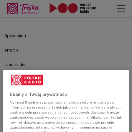
Application
error: a
client-side
exception
has
Dbamy o Twoją prywatność
My i nasi
5
partnerzy przechowujemy lub uzyskujemy dostęp do
occurred
informacji na urządzeniu, takich jak unikalne identyfikatory w plikach
cookie w celu przetwarzania danych osobowych. Użytkownik może
zaakceptować swoje wybory lub zarządzać nimi, klikając poniżej, jak
(see the
również skorzystać z prawa do sprzeciwu na podstawie prawnie
uzasadnionego interesu lub w dowolnym momencie na stronie