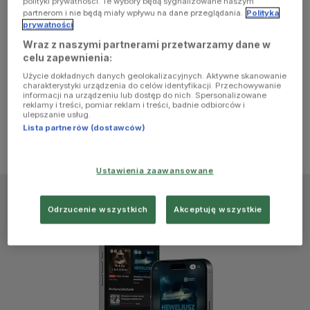
polityki prywatności. Te wybory będą sygnalizowane naszym
browser
partnerom i nie będą miały wpływu na dane przeglądania.
Polityka
prywatności
Wraz z naszymi partnerami przetwarzamy dane w
console for
celu zapewnienia:
Użycie dokładnych danych geolokalizacyjnych. Aktywne skanowanie
more
charakterystyki urządzenia do celów identyfikacji. Przechowywanie
informacji na urządzeniu lub dostęp do nich. Spersonalizowane
reklamy i treści, pomiar reklam i treści, badnie odbiorców i
information)
.
ulepszanie usług.
Lista partnerów (dostawców)
Ustawienia zaawansowane
Odrzucenie wszystkich
Akceptuję wszystkie