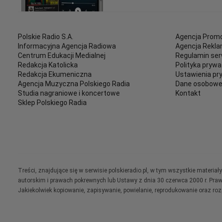
Polskie Radio S.A.
Agencja Promo
Informacyjna Agencja Radiowa
Agencja Rekl
Centrum Edukacji Medialnej
Regulamin ser
Redakcja Katolicka
Polityka prywa
Redakcja Ekumeniczna
Ustawienia pr
Agencja Muzyczna Polskiego Radia
Dane osobow
Studia nagraniowe i koncertowe
Kontakt
Sklep Polskiego Radia
Treści, znajdujące się w serwisie polskieradio.pl, w tym wszystkie materi
autorskim i prawach pokrewnych lub Ustawy z dnia 30 czerwca 2000 r. Pra
Jakiekolwiek kopiowanie, zapisywanie, powielanie, reprodukowanie oraz ro