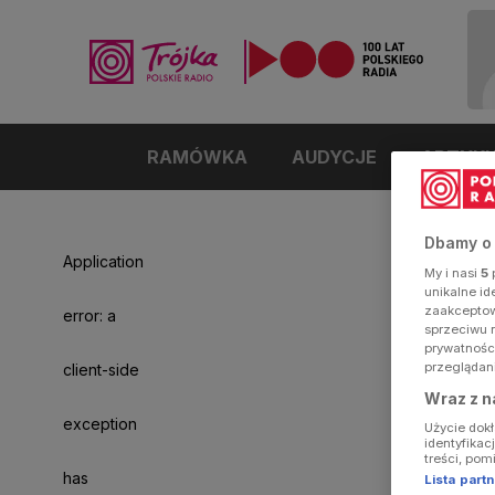
RAMÓWKA
AUDYCJE
ARTYK
Dbamy o
Application
My i nasi
5
p
unikalne i
zaakceptowa
error: a
sprzeciwu 
prywatnośc
przeglądan
client-side
Wraz z n
exception
Użycie dok
identyfikac
treści, pom
has
Lista par