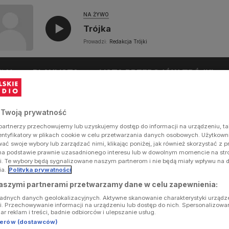
NA ŻYWO
Trójka
Prowadzi:
Redakcja Trójki
UŁY
PLAYLISTA
LISTA PRZEBOJÓW TRÓJKI
 Twoją prywatność
artnerzy przechowujemy lub uzyskujemy dostęp do informacji na urządzeniu, ta
dentyfikatory w plikach cookie w celu przetwarzania danych osobowych. Użytkow
ć swoje wybory lub zarządzać nimi, klikając poniżej, jak również skorzystać z 
na podstawie prawnie uzasadnionego interesu lub w dowolnym momencie na stron
i. Te wybory będą sygnalizowane naszym partnerom i nie będą miały wpływu na 
ia.
Polityka prywatności
aszymi partnerami przetwarzamy dane w celu zapewnienia:
ładnych danych geolokalizacyjnych. Aktywne skanowanie charakterystyki urządz
ji. Przechowywanie informacji na urządzeniu lub dostęp do nich. Spersonalizowa
iar reklam i treści, badnie odbiorców i ulepszanie usług.
tnerów (dostawców)