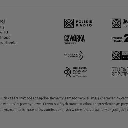
cji
amy
wisu
tności
ywatności
e
ały i ich części oraz poszczególne elementy samego serwisu mają charakter utworó
wo własności przemysłowej. Prawa o których mowa w zdaniu poprzedzającym przysł
zpowszechnianie materiałów zamieszczonych w serwisie, zarówno w części, jak i w