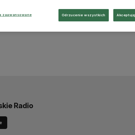
ia zaawansowane
Odrzucenie wszystkich
Akceptuję
skie Radio
e