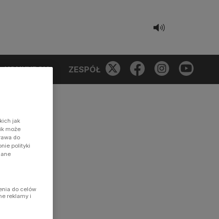
KONKURSY
ZESPÓŁ
kich jak
nik może
prawa do
ie polityki
dane
enia do celów
ne reklamy i