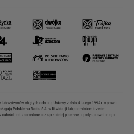
w lub wytworów objętych ochroną Ustawy z dnia 4 lutego 1994 r. o prawie
ugują Polskiemu Radiu S.A. w likwidacji lub podmiotom trzecim.
 całości jest zabronione bez uprzedniej pisemnej zgody uprawnionego.