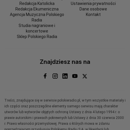
Redakcja Katolicka
Ustawienia prywatności
Redakcja Ekumeniczna
Dane osobowe
Agencja Muzyczna Polskiego
Kontakt
Radia
Studia nagraniowe i
koncertowe
Sklep Polskiego Radia
Znajdziesz nas na
Treści, znajdujące się w serwisie polskieradio.pl, w tym wszystkie materiały i
ich części oraz poszczególne elementy samego serwisu mają charakter
utworów lub wytworów objętych ochroną Ustawy z dnia 4 lutego 1994 r. o
prawie autorskim i prawach pokrewnych lub Ustawy z dnia 30 czerwca 2000
r. Prawo własności przemysłowej. Prawa o których mowa w zdaniu
poprzedzającym przysługują Polskiemu Radiu S.A. w likwidacji lub