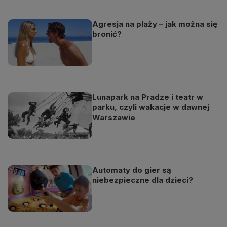
Agresja na plaży – jak można się
bronić?
Lunapark na Pradze i teatr w
parku, czyli wakacje w dawnej
Warszawie
Automaty do gier są
niebezpieczne dla dzieci?
Odtwarzacz
jest
gotowy.
Kliknij