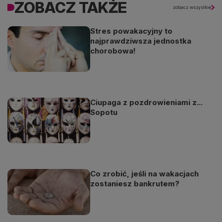
ZOBACZ TAKŻE
zobacz wszystkie
Stres powakacyjny to
najprawdziwsza jednostka
chorobowa!
Ciupaga z pozdrowieniami z...
Sopotu
Co zrobić, jeśli na wakacjach
zostaniesz bankrutem?