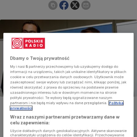
Dbamy o Twoją prywatność
My i nasi
5
partnerzy przechowujemy lub uzyskujemy dostęp do
informacji na urządzeniu, takich jak unikalne identyfikatory w plikach
cookie w celu przetwarzania danych osobowych. Użytkownik może
zaakceptować swoje wybory lub zarządzać nimi, klikając poniżej, jak
również skorzystać z prawa do sprzeciwu na podstawie prawnie
uzasadnionego interesu lub w dowolnym momencie na stronie
polityki prywatności. Te wybory będą sygnalizowane naszym
Polscy tenisiści, którzy brali udział turnieju w Wimbledonie, od
partnerom i nie będą miały wpływu na dane przeglądania.
Polityka
lewej: Jerzy Janowicz, Agnieszka Radwańska i Łukasz Kubot
prywatności
uczestniczą w konferencji prasowej Polskiego Związku
Tenisowego w Warszawie.
Wraz z naszymi partnerami przetwarzamy dane w
Foto:
PAP/Leszek Szymański
celu zapewnienia:
Użycie dokładnych danych geolokalizacyjnych. Aktywne skanowanie
charakterystyki urządzenia do celów identyfikacji. Przechowywanie