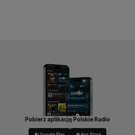
aby
odtwarzać.
Pobierz aplikację Polskie Radio
Google Play
App Store