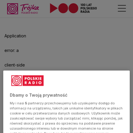
Odtwarzacz
jest
gotowy.
Kliknij
Application
aby
odtwarzać.
error: a
client-side
exception
has
Dbamy o Twoją prywatność
My i nasi
5
partnerzy przechowujemy lub uzyskujemy dostęp do
occurred
informacji na urządzeniu, takich jak unikalne identyfikatory w plikach
cookie w celu przetwarzania danych osobowych. Użytkownik może
zaakceptować swoje wybory lub zarządzać nimi, klikając poniżej, jak
(see the
również skorzystać z prawa do sprzeciwu na podstawie prawnie
uzasadnionego interesu lub w dowolnym momencie na stronie