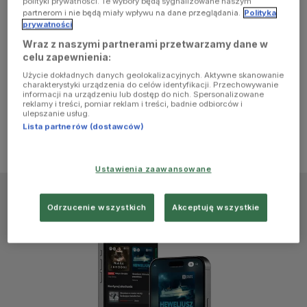
polityki prywatności. Te wybory będą sygnalizowane naszym
browser
partnerom i nie będą miały wpływu na dane przeglądania.
Polityka
prywatności
Wraz z naszymi partnerami przetwarzamy dane w
console for
celu zapewnienia:
Użycie dokładnych danych geolokalizacyjnych. Aktywne skanowanie
more
charakterystyki urządzenia do celów identyfikacji. Przechowywanie
informacji na urządzeniu lub dostęp do nich. Spersonalizowane
reklamy i treści, pomiar reklam i treści, badnie odbiorców i
information)
.
ulepszanie usług.
Lista partnerów (dostawców)
Ustawienia zaawansowane
Odrzucenie wszystkich
Akceptuję wszystkie