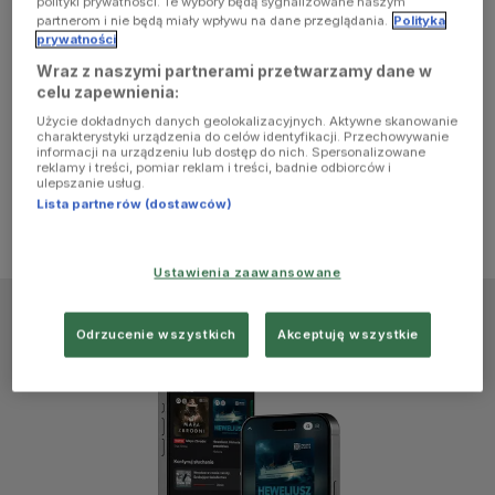
polityki prywatności. Te wybory będą sygnalizowane naszym
browser
partnerom i nie będą miały wpływu na dane przeglądania.
Polityka
prywatności
Wraz z naszymi partnerami przetwarzamy dane w
console for
celu zapewnienia:
Użycie dokładnych danych geolokalizacyjnych. Aktywne skanowanie
more
charakterystyki urządzenia do celów identyfikacji. Przechowywanie
informacji na urządzeniu lub dostęp do nich. Spersonalizowane
reklamy i treści, pomiar reklam i treści, badnie odbiorców i
information)
.
ulepszanie usług.
Lista partnerów (dostawców)
Ustawienia zaawansowane
Odrzucenie wszystkich
Akceptuję wszystkie