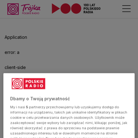
Application
error: a
client-side
exception
has
Dbamy o Twoją prywatność
My i nasi
5
partnerzy przechowujemy lub uzyskujemy dostęp do
occurred
informacji na urządzeniu, takich jak unikalne identyfikatory w plikach
cookie w celu przetwarzania danych osobowych. Użytkownik może
zaakceptować swoje wybory lub zarządzać nimi, klikając poniżej, jak
(see the
również skorzystać z prawa do sprzeciwu na podstawie prawnie
uzasadnionego interesu lub w dowolnym momencie na stronie