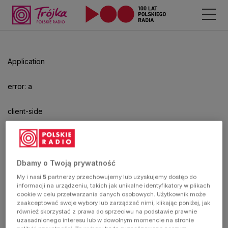
Application
error: a
client-side
exception
has
Dbamy o Twoją prywatność
My i nasi
5
partnerzy przechowujemy lub uzyskujemy dostęp do
occurred
informacji na urządzeniu, takich jak unikalne identyfikatory w plikach
cookie w celu przetwarzania danych osobowych. Użytkownik może
zaakceptować swoje wybory lub zarządzać nimi, klikając poniżej, jak
(see the
również skorzystać z prawa do sprzeciwu na podstawie prawnie
uzasadnionego interesu lub w dowolnym momencie na stronie