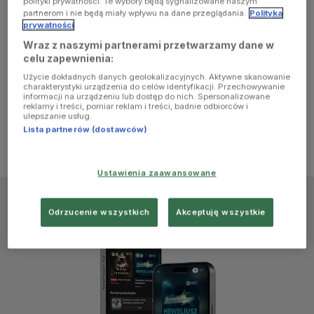
polityki prywatności. Te wybory będą sygnalizowane naszym
browser
partnerom i nie będą miały wpływu na dane przeglądania.
Polityka
prywatności
Wraz z naszymi partnerami przetwarzamy dane w
console for
celu zapewnienia:
Użycie dokładnych danych geolokalizacyjnych. Aktywne skanowanie
more
charakterystyki urządzenia do celów identyfikacji. Przechowywanie
informacji na urządzeniu lub dostęp do nich. Spersonalizowane
reklamy i treści, pomiar reklam i treści, badnie odbiorców i
information)
.
ulepszanie usług.
Lista partnerów (dostawców)
Ustawienia zaawansowane
Odrzucenie wszystkich
Akceptuję wszystkie