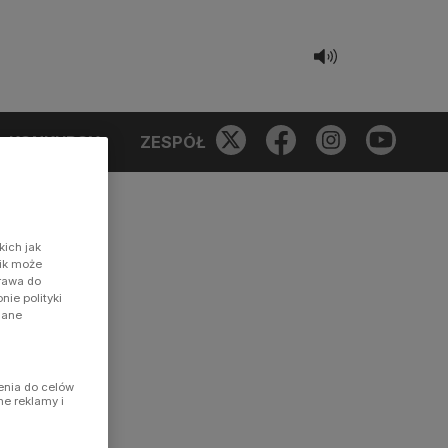
KONKURSY
ZESPÓŁ
kich jak
nik może
prawa do
ie polityki
dane
enia do celów
ne reklamy i