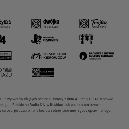
w lub wytworów objętych ochroną Ustawy z dnia 4 lutego 1994 r. o prawie
ugują Polskiemu Radiu S.A. w likwidacji lub podmiotom trzecim.
 całości jest zabronione bez uprzedniej pisemnej zgody uprawnionego.