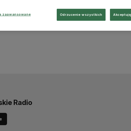
ia zaawansowane
Odrzucenie wszystkich
Akceptuję
skie Radio
e