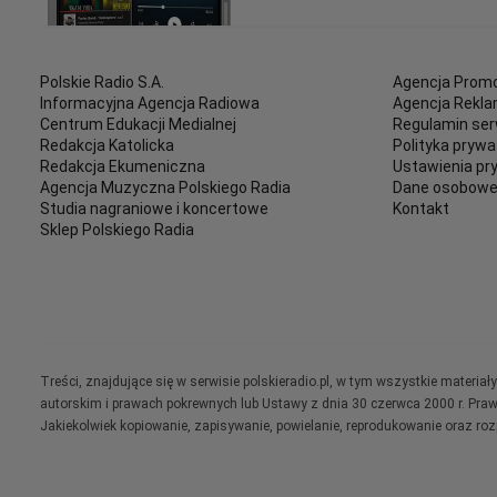
Polskie Radio S.A.
Agencja Promo
Informacyjna Agencja Radiowa
Agencja Rekl
Centrum Edukacji Medialnej
Regulamin ser
Redakcja Katolicka
Polityka prywa
Redakcja Ekumeniczna
Ustawienia pr
Agencja Muzyczna Polskiego Radia
Dane osobow
Studia nagraniowe i koncertowe
Kontakt
Sklep Polskiego Radia
Treści, znajdujące się w serwisie polskieradio.pl, w tym wszystkie materi
autorskim i prawach pokrewnych lub Ustawy z dnia 30 czerwca 2000 r. Pra
Jakiekolwiek kopiowanie, zapisywanie, powielanie, reprodukowanie oraz ro