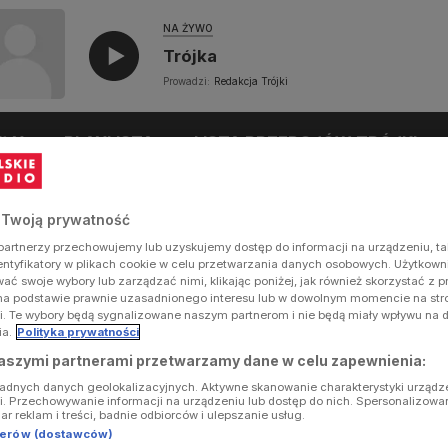
NA ŻYWO
Trójka
Prowadzi:
Redakcja Trójki
UŁY
PLAYLISTA
LISTA PRZEBOJÓW TRÓJKI
 Twoją prywatność
artnerzy przechowujemy lub uzyskujemy dostęp do informacji na urządzeniu, ta
dentyfikatory w plikach cookie w celu przetwarzania danych osobowych. Użytkow
ć swoje wybory lub zarządzać nimi, klikając poniżej, jak również skorzystać z 
na podstawie prawnie uzasadnionego interesu lub w dowolnym momencie na stron
i. Te wybory będą sygnalizowane naszym partnerom i nie będą miały wpływu na 
ia.
Polityka prywatności
aszymi partnerami przetwarzamy dane w celu zapewnienia:
ładnych danych geolokalizacyjnych. Aktywne skanowanie charakterystyki urządz
ji. Przechowywanie informacji na urządzeniu lub dostęp do nich. Spersonalizowa
iar reklam i treści, badnie odbiorców i ulepszanie usług.
tnerów (dostawców)