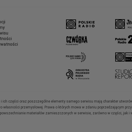
cji
amy
wisu
tności
ywatności
e
ały i ich części oraz poszczególne elementy samego serwisu mają charakter utworó
wo własności przemysłowej. Prawa o których mowa w zdaniu poprzedzającym przysł
zpowszechnianie materiałów zamieszczonych w serwisie, zarówno w części, jak i w