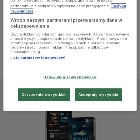
polityki prywatności. Te wybory będą sygnalizowane naszym
browser
partnerom i nie będą miały wpływu na dane przeglądania.
Polityka
prywatności
Wraz z naszymi partnerami przetwarzamy dane w
console for
celu zapewnienia:
Użycie dokładnych danych geolokalizacyjnych. Aktywne skanowanie
more
charakterystyki urządzenia do celów identyfikacji. Przechowywanie
informacji na urządzeniu lub dostęp do nich. Spersonalizowane
reklamy i treści, pomiar reklam i treści, badnie odbiorców i
information)
.
ulepszanie usług.
Lista partnerów (dostawców)
Ustawienia zaawansowane
Odrzucenie wszystkich
Akceptuję wszystkie