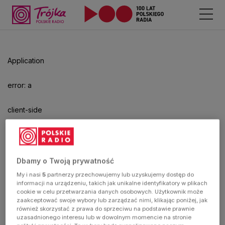
Odtwarzacz
jest
gotowy.
Kliknij
Application
aby
odtwarzać.
error: a
client-side
exception
has
Dbamy o Twoją prywatność
My i nasi
5
partnerzy przechowujemy lub uzyskujemy dostęp do
occurred
informacji na urządzeniu, takich jak unikalne identyfikatory w plikach
cookie w celu przetwarzania danych osobowych. Użytkownik może
zaakceptować swoje wybory lub zarządzać nimi, klikając poniżej, jak
(see the
również skorzystać z prawa do sprzeciwu na podstawie prawnie
uzasadnionego interesu lub w dowolnym momencie na stronie