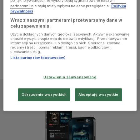
polityki prywatności. Te wybory będą sygnalizowane naszym
browser
partnerom i nie będą miały wpływu na dane przeglądania.
Polityka
prywatności
Wraz z naszymi partnerami przetwarzamy dane w
console for
celu zapewnienia:
Użycie dokładnych danych geolokalizacyjnych. Aktywne skanowanie
more
charakterystyki urządzenia do celów identyfikacji. Przechowywanie
informacji na urządzeniu lub dostęp do nich. Spersonalizowane
reklamy i treści, pomiar reklam i treści, badnie odbiorców i
information)
.
ulepszanie usług.
Lista partnerów (dostawców)
Ustawienia zaawansowane
Odrzucenie wszystkich
Akceptuję wszystkie