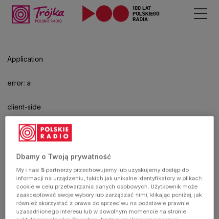
Odtwarzacz
jest
gotowy.
Kliknij
Application
aby
odtwarzać.
error: a
client-side
exception
has
Dbamy o Twoją prywatność
My i nasi
5
partnerzy przechowujemy lub uzyskujemy dostęp do
occurred
informacji na urządzeniu, takich jak unikalne identyfikatory w plikach
cookie w celu przetwarzania danych osobowych. Użytkownik może
zaakceptować swoje wybory lub zarządzać nimi, klikając poniżej, jak
(see the
również skorzystać z prawa do sprzeciwu na podstawie prawnie
uzasadnionego interesu lub w dowolnym momencie na stronie