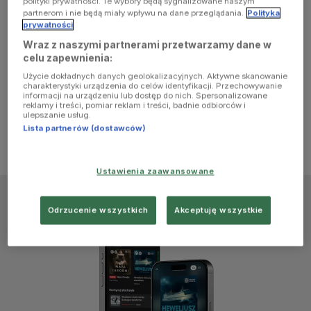
polityki prywatności. Te wybory będą sygnalizowane naszym
browser
partnerom i nie będą miały wpływu na dane przeglądania.
Polityka
prywatności
Wraz z naszymi partnerami przetwarzamy dane w
console for
celu zapewnienia:
Użycie dokładnych danych geolokalizacyjnych. Aktywne skanowanie
more
charakterystyki urządzenia do celów identyfikacji. Przechowywanie
informacji na urządzeniu lub dostęp do nich. Spersonalizowane
reklamy i treści, pomiar reklam i treści, badnie odbiorców i
information)
.
ulepszanie usług.
Lista partnerów (dostawców)
Ustawienia zaawansowane
Odrzucenie wszystkich
Akceptuję wszystkie