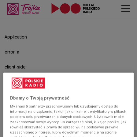
Odtwarzacz
jest
gotowy.
Kliknij
Application
aby
odtwarzać.
error: a
client-side
exception
has
Dbamy o Twoją prywatność
My i nasi
5
partnerzy przechowujemy lub uzyskujemy dostęp do
occurred
informacji na urządzeniu, takich jak unikalne identyfikatory w plikach
cookie w celu przetwarzania danych osobowych. Użytkownik może
zaakceptować swoje wybory lub zarządzać nimi, klikając poniżej, jak
(see the
również skorzystać z prawa do sprzeciwu na podstawie prawnie
uzasadnionego interesu lub w dowolnym momencie na stronie