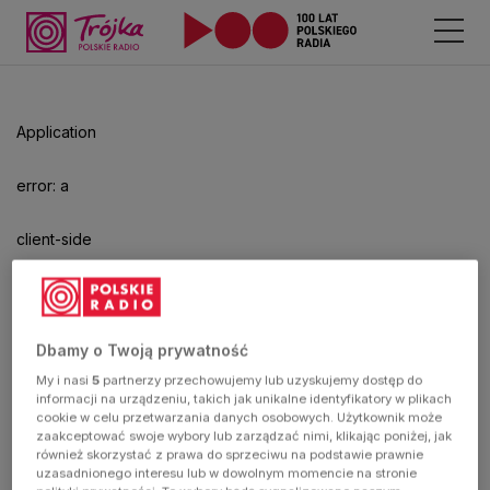
Application
error: a
client-side
exception
has
Dbamy o Twoją prywatność
My i nasi
5
partnerzy przechowujemy lub uzyskujemy dostęp do
occurred
informacji na urządzeniu, takich jak unikalne identyfikatory w plikach
cookie w celu przetwarzania danych osobowych. Użytkownik może
zaakceptować swoje wybory lub zarządzać nimi, klikając poniżej, jak
(see the
również skorzystać z prawa do sprzeciwu na podstawie prawnie
uzasadnionego interesu lub w dowolnym momencie na stronie