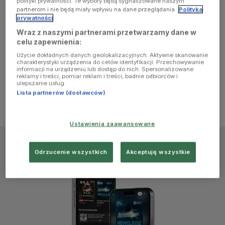
polityki prywatności. Te wybory będą sygnalizowane naszym
browser
partnerom i nie będą miały wpływu na dane przeglądania.
Polityka
prywatności
Wraz z naszymi partnerami przetwarzamy dane w
console for
celu zapewnienia:
Użycie dokładnych danych geolokalizacyjnych. Aktywne skanowanie
more
charakterystyki urządzenia do celów identyfikacji. Przechowywanie
informacji na urządzeniu lub dostęp do nich. Spersonalizowane
reklamy i treści, pomiar reklam i treści, badnie odbiorców i
information)
.
ulepszanie usług.
Lista partnerów (dostawców)
Ustawienia zaawansowane
Odrzucenie wszystkich
Akceptuję wszystkie