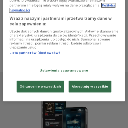
polityki prywatności. Te wybory będą sygnalizowane naszym
browser
partnerom i nie będą miały wpływu na dane przeglądania.
Polityka
prywatności
Wraz z naszymi partnerami przetwarzamy dane w
console for
celu zapewnienia:
Użycie dokładnych danych geolokalizacyjnych. Aktywne skanowanie
more
charakterystyki urządzenia do celów identyfikacji. Przechowywanie
informacji na urządzeniu lub dostęp do nich. Spersonalizowane
reklamy i treści, pomiar reklam i treści, badnie odbiorców i
information)
.
ulepszanie usług.
Lista partnerów (dostawców)
Ustawienia zaawansowane
Odrzucenie wszystkich
Akceptuję wszystkie