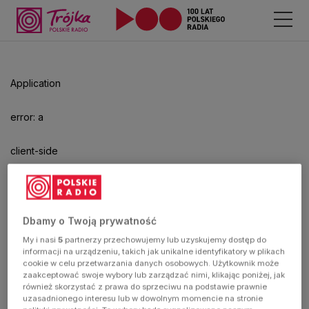
Odtwarzacz
jest
gotowy.
Kliknij
Application
aby
odtwarzać.
error: a
client-side
exception
has
Dbamy o Twoją prywatność
My i nasi
5
partnerzy przechowujemy lub uzyskujemy dostęp do
occurred
informacji na urządzeniu, takich jak unikalne identyfikatory w plikach
cookie w celu przetwarzania danych osobowych. Użytkownik może
zaakceptować swoje wybory lub zarządzać nimi, klikając poniżej, jak
(see the
również skorzystać z prawa do sprzeciwu na podstawie prawnie
uzasadnionego interesu lub w dowolnym momencie na stronie