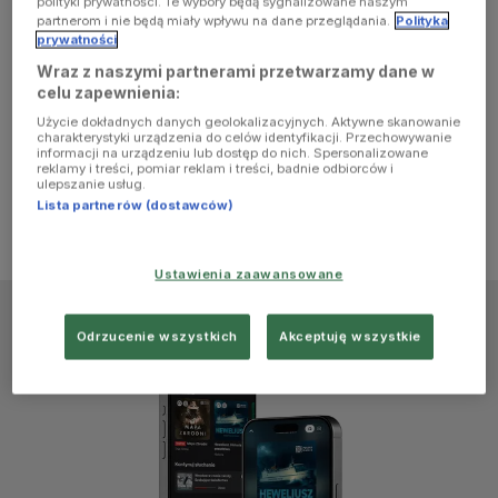
polityki prywatności. Te wybory będą sygnalizowane naszym
browser
partnerom i nie będą miały wpływu na dane przeglądania.
Polityka
prywatności
Wraz z naszymi partnerami przetwarzamy dane w
console for
celu zapewnienia:
Użycie dokładnych danych geolokalizacyjnych. Aktywne skanowanie
more
charakterystyki urządzenia do celów identyfikacji. Przechowywanie
informacji na urządzeniu lub dostęp do nich. Spersonalizowane
reklamy i treści, pomiar reklam i treści, badnie odbiorców i
information)
.
ulepszanie usług.
Lista partnerów (dostawców)
Ustawienia zaawansowane
Odrzucenie wszystkich
Akceptuję wszystkie