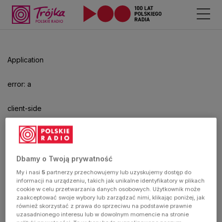
Application
error: a
client-side
exception
has
Dbamy o Twoją prywatność
My i nasi
5
partnerzy przechowujemy lub uzyskujemy dostęp do
occurred
informacji na urządzeniu, takich jak unikalne identyfikatory w plikach
cookie w celu przetwarzania danych osobowych. Użytkownik może
zaakceptować swoje wybory lub zarządzać nimi, klikając poniżej, jak
(see the
również skorzystać z prawa do sprzeciwu na podstawie prawnie
uzasadnionego interesu lub w dowolnym momencie na stronie