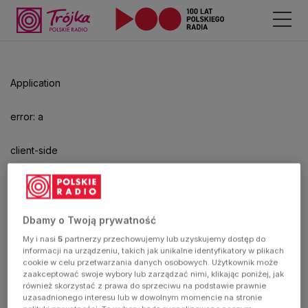
Odtwarzacz
jest
gotowy.
Kliknij
Application
aby
odtwarzać.
error: a
client-side
exception
has
Dbamy o Twoją prywatność
My i nasi
5
partnerzy przechowujemy lub uzyskujemy dostęp do
occurred
informacji na urządzeniu, takich jak unikalne identyfikatory w plikach
cookie w celu przetwarzania danych osobowych. Użytkownik może
zaakceptować swoje wybory lub zarządzać nimi, klikając poniżej, jak
(see the
również skorzystać z prawa do sprzeciwu na podstawie prawnie
uzasadnionego interesu lub w dowolnym momencie na stronie