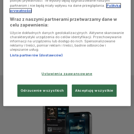
polityki prywatności. Te wybory będą sygnalizowane naszym
browser
partnerom i nie będą miały wpływu na dane przeglądania.
Polityka
prywatności
Wraz z naszymi partnerami przetwarzamy dane w
console for
celu zapewnienia:
Użycie dokładnych danych geolokalizacyjnych. Aktywne skanowanie
more
charakterystyki urządzenia do celów identyfikacji. Przechowywanie
informacji na urządzeniu lub dostęp do nich. Spersonalizowane
reklamy i treści, pomiar reklam i treści, badnie odbiorców i
information)
.
ulepszanie usług.
Lista partnerów (dostawców)
Ustawienia zaawansowane
Odrzucenie wszystkich
Akceptuję wszystkie