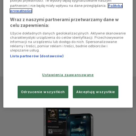
polityki prywatności. Te wybory będą sygnalizowane naszym
browser
partnerom i nie będą miały wpływu na dane przeglądania.
Polityka
prywatności
Wraz z naszymi partnerami przetwarzamy dane w
console for
celu zapewnienia:
Użycie dokładnych danych geolokalizacyjnych. Aktywne skanowanie
more
charakterystyki urządzenia do celów identyfikacji. Przechowywanie
informacji na urządzeniu lub dostęp do nich. Spersonalizowane
reklamy i treści, pomiar reklam i treści, badnie odbiorców i
information)
.
ulepszanie usług.
Lista partnerów (dostawców)
Ustawienia zaawansowane
Odrzucenie wszystkich
Akceptuję wszystkie