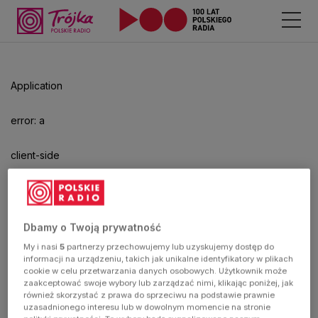
Odtwarzacz
jest
gotowy.
Kliknij
Application
aby
odtwarzać.
error: a
client-side
exception
has
Dbamy o Twoją prywatność
My i nasi
5
partnerzy przechowujemy lub uzyskujemy dostęp do
occurred
informacji na urządzeniu, takich jak unikalne identyfikatory w plikach
cookie w celu przetwarzania danych osobowych. Użytkownik może
zaakceptować swoje wybory lub zarządzać nimi, klikając poniżej, jak
(see the
również skorzystać z prawa do sprzeciwu na podstawie prawnie
uzasadnionego interesu lub w dowolnym momencie na stronie