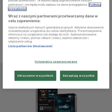
polityki prywatności. Te wybory będą sygnalizowane naszym
browser
partnerom i nie będą miały wpływu na dane przeglądania.
Polityka
prywatności
Wraz z naszymi partnerami przetwarzamy dane w
console for
celu zapewnienia:
Użycie dokładnych danych geolokalizacyjnych. Aktywne skanowanie
more
charakterystyki urządzenia do celów identyfikacji. Przechowywanie
informacji na urządzeniu lub dostęp do nich. Spersonalizowane
reklamy i treści, pomiar reklam i treści, badnie odbiorców i
information)
.
ulepszanie usług.
Lista partnerów (dostawców)
Ustawienia zaawansowane
Odrzucenie wszystkich
Akceptuję wszystkie