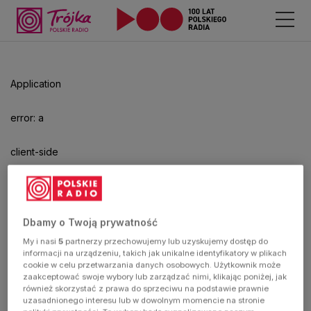
Odtwarzacz
jest
gotowy.
Kliknij
Application
aby
odtwarzać.
error: a
client-side
exception
has
Dbamy o Twoją prywatność
My i nasi
5
partnerzy przechowujemy lub uzyskujemy dostęp do
occurred
informacji na urządzeniu, takich jak unikalne identyfikatory w plikach
cookie w celu przetwarzania danych osobowych. Użytkownik może
zaakceptować swoje wybory lub zarządzać nimi, klikając poniżej, jak
(see the
również skorzystać z prawa do sprzeciwu na podstawie prawnie
uzasadnionego interesu lub w dowolnym momencie na stronie