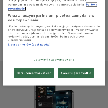
polityki prywatności. Te wybory będą sygnalizowane naszym
browser
partnerom i nie będą miały wpływu na dane przeglądania.
Polityka
prywatności
Wraz z naszymi partnerami przetwarzamy dane w
console for
celu zapewnienia:
Użycie dokładnych danych geolokalizacyjnych. Aktywne skanowanie
more
charakterystyki urządzenia do celów identyfikacji. Przechowywanie
informacji na urządzeniu lub dostęp do nich. Spersonalizowane
reklamy i treści, pomiar reklam i treści, badnie odbiorców i
information)
.
ulepszanie usług.
Lista partnerów (dostawców)
Ustawienia zaawansowane
Odrzucenie wszystkich
Akceptuję wszystkie