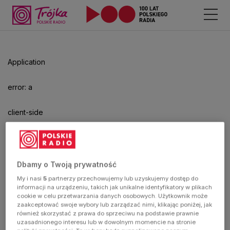
Odtwarzacz
jest
gotowy.
Kliknij
Application
aby
odtwarzać.
error: a
client-side
exception
has
Dbamy o Twoją prywatność
My i nasi
5
partnerzy przechowujemy lub uzyskujemy dostęp do
occurred
informacji na urządzeniu, takich jak unikalne identyfikatory w plikach
cookie w celu przetwarzania danych osobowych. Użytkownik może
zaakceptować swoje wybory lub zarządzać nimi, klikając poniżej, jak
(see the
również skorzystać z prawa do sprzeciwu na podstawie prawnie
uzasadnionego interesu lub w dowolnym momencie na stronie