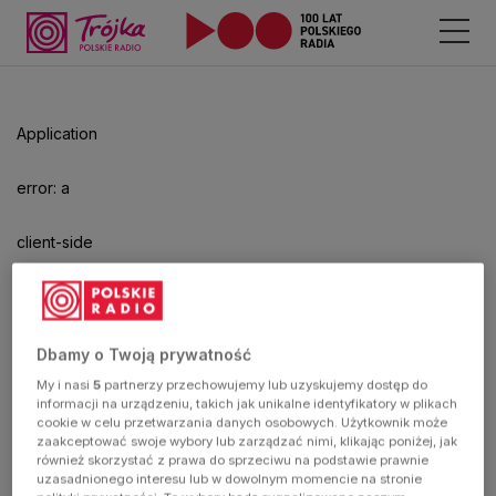
Application
error: a
client-side
exception
has
Dbamy o Twoją prywatność
My i nasi
5
partnerzy przechowujemy lub uzyskujemy dostęp do
occurred
informacji na urządzeniu, takich jak unikalne identyfikatory w plikach
cookie w celu przetwarzania danych osobowych. Użytkownik może
zaakceptować swoje wybory lub zarządzać nimi, klikając poniżej, jak
(see the
również skorzystać z prawa do sprzeciwu na podstawie prawnie
uzasadnionego interesu lub w dowolnym momencie na stronie