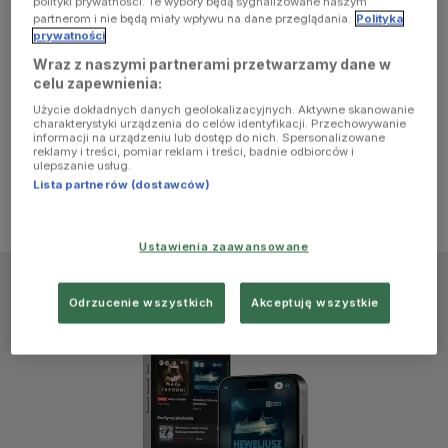
polityki prywatności. Te wybory będą sygnalizowane naszym
browser
partnerom i nie będą miały wpływu na dane przeglądania.
Polityka
prywatności
Wraz z naszymi partnerami przetwarzamy dane w
console for
celu zapewnienia:
Użycie dokładnych danych geolokalizacyjnych. Aktywne skanowanie
more
charakterystyki urządzenia do celów identyfikacji. Przechowywanie
informacji na urządzeniu lub dostęp do nich. Spersonalizowane
reklamy i treści, pomiar reklam i treści, badnie odbiorców i
information)
.
ulepszanie usług.
Lista partnerów (dostawców)
Ustawienia zaawansowane
Odrzucenie wszystkich
Akceptuję wszystkie