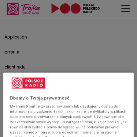
Application
error: a
client-side
exception
has
Dbamy o Twoją prywatność
My i nasi
5
partnerzy przechowujemy lub uzyskujemy dostęp do
occurred
informacji na urządzeniu, takich jak unikalne identyfikatory w plikach
cookie w celu przetwarzania danych osobowych. Użytkownik może
zaakceptować swoje wybory lub zarządzać nimi, klikając poniżej, jak
(see the
również skorzystać z prawa do sprzeciwu na podstawie prawnie
uzasadnionego interesu lub w dowolnym momencie na stronie