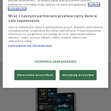
polityki prywatności. Te wybory będą sygnalizowane naszym
browser
partnerom i nie będą miały wpływu na dane przeglądania.
Polityka
prywatności
Wraz z naszymi partnerami przetwarzamy dane w
console for
celu zapewnienia:
Użycie dokładnych danych geolokalizacyjnych. Aktywne skanowanie
more
charakterystyki urządzenia do celów identyfikacji. Przechowywanie
informacji na urządzeniu lub dostęp do nich. Spersonalizowane
reklamy i treści, pomiar reklam i treści, badnie odbiorców i
information)
.
ulepszanie usług.
Lista partnerów (dostawców)
Ustawienia zaawansowane
Odrzucenie wszystkich
Akceptuję wszystkie