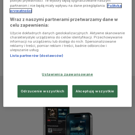
polityki prywatności. Te wybory będą sygnalizowane naszym
browser
partnerom i nie będą miały wpływu na dane przeglądania.
Polityka
prywatności
Wraz z naszymi partnerami przetwarzamy dane w
console for
celu zapewnienia:
Użycie dokładnych danych geolokalizacyjnych. Aktywne skanowanie
more
charakterystyki urządzenia do celów identyfikacji. Przechowywanie
informacji na urządzeniu lub dostęp do nich. Spersonalizowane
reklamy i treści, pomiar reklam i treści, badnie odbiorców i
information)
.
ulepszanie usług.
Lista partnerów (dostawców)
Ustawienia zaawansowane
Odrzucenie wszystkich
Akceptuję wszystkie