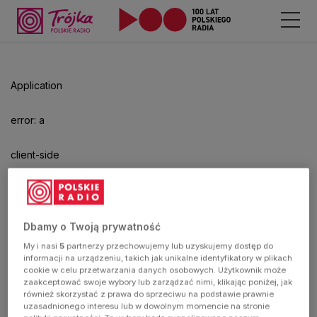
Odtwarzacz
jest
gotowy.
Kliknij
Application
aby
odtwarzać.
error: a
client-side
exception
has
Dbamy o Twoją prywatność
My i nasi
5
partnerzy przechowujemy lub uzyskujemy dostęp do
occurred
informacji na urządzeniu, takich jak unikalne identyfikatory w plikach
cookie w celu przetwarzania danych osobowych. Użytkownik może
zaakceptować swoje wybory lub zarządzać nimi, klikając poniżej, jak
(see the
również skorzystać z prawa do sprzeciwu na podstawie prawnie
uzasadnionego interesu lub w dowolnym momencie na stronie