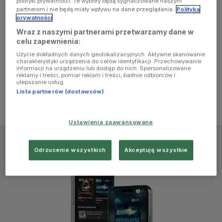
polityki prywatności. Te wybory będą sygnalizowane naszym
browser
partnerom i nie będą miały wpływu na dane przeglądania.
Polityka
prywatności
Wraz z naszymi partnerami przetwarzamy dane w
console for
celu zapewnienia:
Użycie dokładnych danych geolokalizacyjnych. Aktywne skanowanie
more
charakterystyki urządzenia do celów identyfikacji. Przechowywanie
informacji na urządzeniu lub dostęp do nich. Spersonalizowane
reklamy i treści, pomiar reklam i treści, badnie odbiorców i
information)
.
ulepszanie usług.
Lista partnerów (dostawców)
Ustawienia zaawansowane
Odrzucenie wszystkich
Akceptuję wszystkie