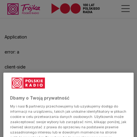
Application
error: a
client-side
exception
has
Dbamy o Twoją prywatność
My i nasi
5
partnerzy przechowujemy lub uzyskujemy dostęp do
occurred
informacji na urządzeniu, takich jak unikalne identyfikatory w plikach
cookie w celu przetwarzania danych osobowych. Użytkownik może
zaakceptować swoje wybory lub zarządzać nimi, klikając poniżej, jak
(see the
również skorzystać z prawa do sprzeciwu na podstawie prawnie
uzasadnionego interesu lub w dowolnym momencie na stronie