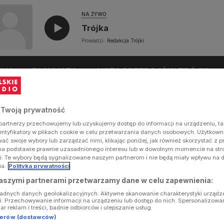
NA ŻYWO
Trójka
Prowadzi:
Redakcja Trójki
UŁY
PLAYLISTA
LISTA PRZEBOJÓW TRÓJKI
 Twoją prywatność
artnerzy przechowujemy lub uzyskujemy dostęp do informacji na urządzeniu, ta
dentyfikatory w plikach cookie w celu przetwarzania danych osobowych. Użytkow
ć swoje wybory lub zarządzać nimi, klikając poniżej, jak również skorzystać z 
na podstawie prawnie uzasadnionego interesu lub w dowolnym momencie na stron
i. Te wybory będą sygnalizowane naszym partnerom i nie będą miały wpływu na 
ia.
Polityka prywatności
aszymi partnerami przetwarzamy dane w celu zapewnienia:
ładnych danych geolokalizacyjnych. Aktywne skanowanie charakterystyki urządz
ji. Przechowywanie informacji na urządzeniu lub dostęp do nich. Spersonalizowa
iar reklam i treści, badnie odbiorców i ulepszanie usług.
tnerów (dostawców)