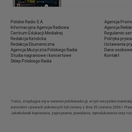
Polskie Radio S.A.
Agencja Promo
Informacyjna Agencja Radiowa
Agencja Rekl
Centrum Edukacji Medialnej
Regulamin ser
Redakcja Katolicka
Polityka prywa
Redakcja Ekumeniczna
Ustawienia pr
Agencja Muzyczna Polskiego Radia
Dane osobow
Studia nagraniowe i koncertowe
Kontakt
Sklep Polskiego Radia
Treści, znajdujące się w serwisie polskieradio.pl, w tym wszystkie materi
autorskim i prawach pokrewnych lub Ustawy z dnia 30 czerwca 2000 r. Pra
Jakiekolwiek kopiowanie, zapisywanie, powielanie, reprodukowanie oraz ro