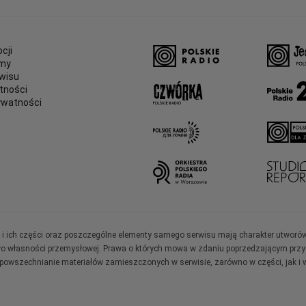
cji
amy
wisu
tności
ywatności
e
ały i ich części oraz poszczególne elementy samego serwisu mają charakter utworó
wo własności przemysłowej. Prawa o których mowa w zdaniu poprzedzającym przysł
zpowszechnianie materiałów zamieszczonych w serwisie, zarówno w części, jak i w