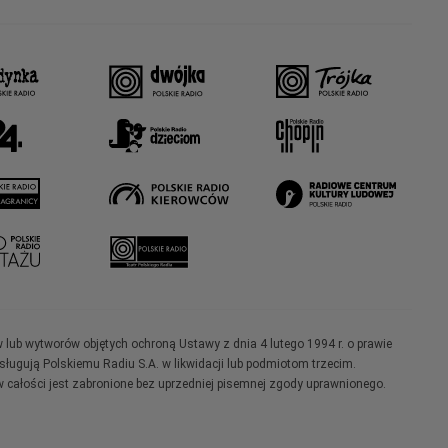
w lub wytworów objętych ochroną Ustawy z dnia 4 lutego 1994 r. o prawie
ugują Polskiemu Radiu S.A. w likwidacji lub podmiotom trzecim.
 całości jest zabronione bez uprzedniej pisemnej zgody uprawnionego.