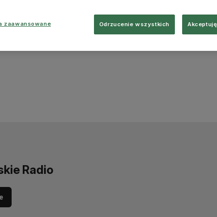
ia zaawansowane
Odrzucenie wszystkich
Akceptuję
skie Radio
e