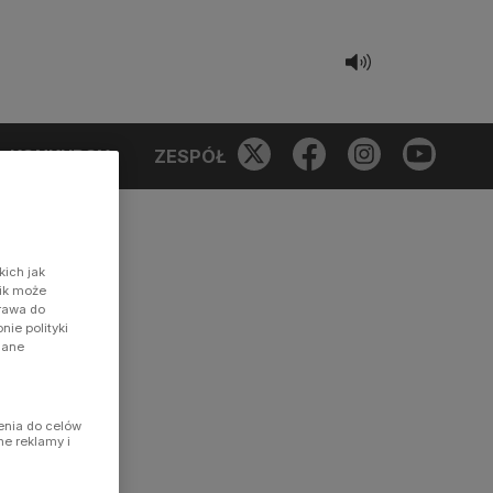
KONKURSY
ZESPÓŁ
kich jak
nik może
prawa do
ie polityki
dane
enia do celów
ne reklamy i