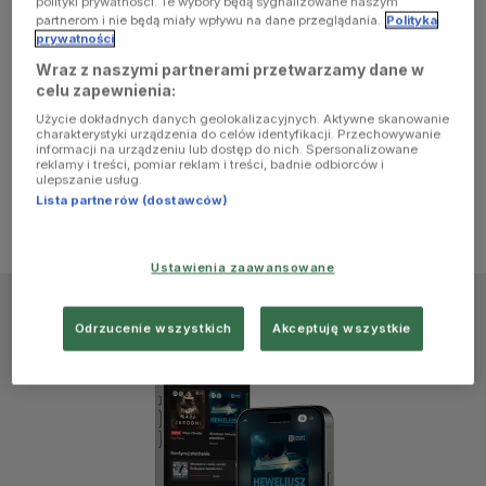
polityki prywatności. Te wybory będą sygnalizowane naszym
browser
partnerom i nie będą miały wpływu na dane przeglądania.
Polityka
prywatności
Wraz z naszymi partnerami przetwarzamy dane w
console for
celu zapewnienia:
Użycie dokładnych danych geolokalizacyjnych. Aktywne skanowanie
more
charakterystyki urządzenia do celów identyfikacji. Przechowywanie
informacji na urządzeniu lub dostęp do nich. Spersonalizowane
reklamy i treści, pomiar reklam i treści, badnie odbiorców i
information)
.
ulepszanie usług.
Lista partnerów (dostawców)
Ustawienia zaawansowane
Odrzucenie wszystkich
Akceptuję wszystkie