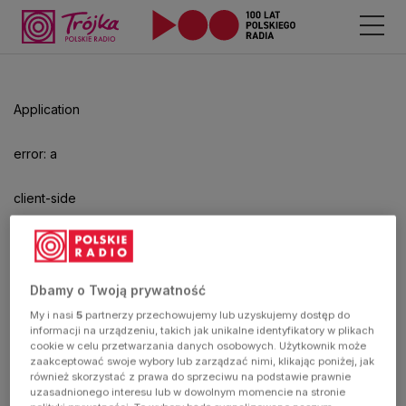
Application
error: a
client-side
exception
has
Dbamy o Twoją prywatność
My i nasi
5
partnerzy przechowujemy lub uzyskujemy dostęp do
occurred
informacji na urządzeniu, takich jak unikalne identyfikatory w plikach
cookie w celu przetwarzania danych osobowych. Użytkownik może
zaakceptować swoje wybory lub zarządzać nimi, klikając poniżej, jak
(see the
również skorzystać z prawa do sprzeciwu na podstawie prawnie
uzasadnionego interesu lub w dowolnym momencie na stronie