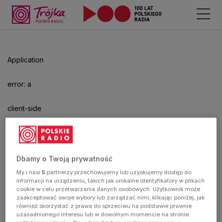
Odtwarzacz
jest
gotowy.
Kliknij
Application
aby
odtwarzać.
error: a
client-side
exception
has
Dbamy o Twoją prywatność
My i nasi
5
partnerzy przechowujemy lub uzyskujemy dostęp do
occurred
informacji na urządzeniu, takich jak unikalne identyfikatory w plikach
cookie w celu przetwarzania danych osobowych. Użytkownik może
zaakceptować swoje wybory lub zarządzać nimi, klikając poniżej, jak
(see the
również skorzystać z prawa do sprzeciwu na podstawie prawnie
uzasadnionego interesu lub w dowolnym momencie na stronie