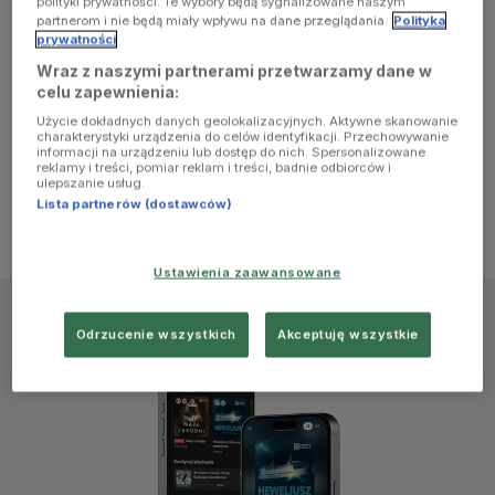
polityki prywatności. Te wybory będą sygnalizowane naszym
browser
partnerom i nie będą miały wpływu na dane przeglądania.
Polityka
prywatności
Wraz z naszymi partnerami przetwarzamy dane w
console for
celu zapewnienia:
Użycie dokładnych danych geolokalizacyjnych. Aktywne skanowanie
more
charakterystyki urządzenia do celów identyfikacji. Przechowywanie
informacji na urządzeniu lub dostęp do nich. Spersonalizowane
reklamy i treści, pomiar reklam i treści, badnie odbiorców i
information)
.
ulepszanie usług.
Lista partnerów (dostawców)
Ustawienia zaawansowane
Odrzucenie wszystkich
Akceptuję wszystkie