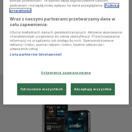
polityki prywatności. Te wybory będą sygnalizowane naszym
browser
partnerom i nie będą miały wpływu na dane przeglądania.
Polityka
prywatności
Wraz z naszymi partnerami przetwarzamy dane w
console for
celu zapewnienia:
Użycie dokładnych danych geolokalizacyjnych. Aktywne skanowanie
more
charakterystyki urządzenia do celów identyfikacji. Przechowywanie
informacji na urządzeniu lub dostęp do nich. Spersonalizowane
reklamy i treści, pomiar reklam i treści, badnie odbiorców i
information)
.
ulepszanie usług.
Lista partnerów (dostawców)
Ustawienia zaawansowane
Odrzucenie wszystkich
Akceptuję wszystkie