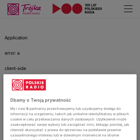
Odtwarzacz
jest
gotowy.
Kliknij
Application
aby
odtwarzać.
error: a
client-side
exception
has
Dbamy o Twoją prywatność
My i nasi
5
partnerzy przechowujemy lub uzyskujemy dostęp do
occurred
informacji na urządzeniu, takich jak unikalne identyfikatory w plikach
cookie w celu przetwarzania danych osobowych. Użytkownik może
zaakceptować swoje wybory lub zarządzać nimi, klikając poniżej, jak
(see the
również skorzystać z prawa do sprzeciwu na podstawie prawnie
uzasadnionego interesu lub w dowolnym momencie na stronie