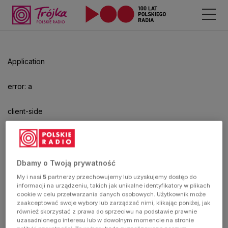
Odtwarzacz
jest
gotowy.
Kliknij
Application
aby
odtwarzać.
error: a
client-side
exception
has
Dbamy o Twoją prywatność
My i nasi
5
partnerzy przechowujemy lub uzyskujemy dostęp do
occurred
informacji na urządzeniu, takich jak unikalne identyfikatory w plikach
cookie w celu przetwarzania danych osobowych. Użytkownik może
zaakceptować swoje wybory lub zarządzać nimi, klikając poniżej, jak
(see the
również skorzystać z prawa do sprzeciwu na podstawie prawnie
uzasadnionego interesu lub w dowolnym momencie na stronie