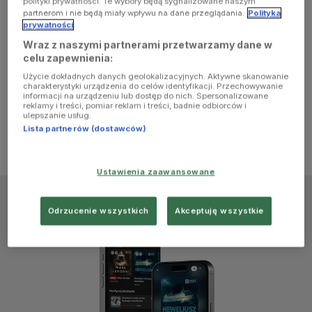
polityki prywatności. Te wybory będą sygnalizowane naszym
browser
partnerom i nie będą miały wpływu na dane przeglądania.
Polityka
prywatności
Wraz z naszymi partnerami przetwarzamy dane w
console for
celu zapewnienia:
Użycie dokładnych danych geolokalizacyjnych. Aktywne skanowanie
more
charakterystyki urządzenia do celów identyfikacji. Przechowywanie
informacji na urządzeniu lub dostęp do nich. Spersonalizowane
reklamy i treści, pomiar reklam i treści, badnie odbiorców i
information)
.
ulepszanie usług.
Lista partnerów (dostawców)
Ustawienia zaawansowane
Odrzucenie wszystkich
Akceptuję wszystkie