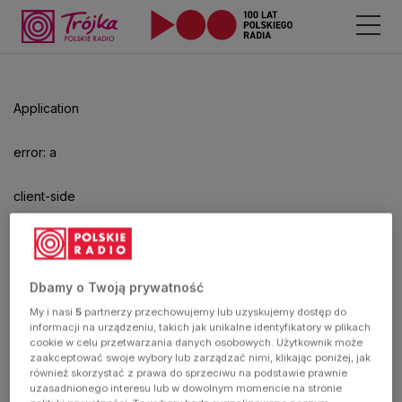
Odtwarzacz
jest
gotowy.
Kliknij
Application
aby
odtwarzać.
error: a
client-side
exception
has
Dbamy o Twoją prywatność
My i nasi
5
partnerzy przechowujemy lub uzyskujemy dostęp do
occurred
informacji na urządzeniu, takich jak unikalne identyfikatory w plikach
cookie w celu przetwarzania danych osobowych. Użytkownik może
zaakceptować swoje wybory lub zarządzać nimi, klikając poniżej, jak
(see the
również skorzystać z prawa do sprzeciwu na podstawie prawnie
uzasadnionego interesu lub w dowolnym momencie na stronie