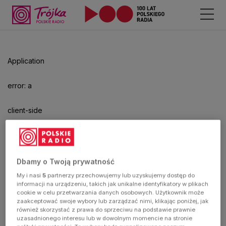
Odtwarzacz
jest
gotowy.
Kliknij
Application
aby
odtwarzać.
error: a
client-side
exception
has
Dbamy o Twoją prywatność
My i nasi
5
partnerzy przechowujemy lub uzyskujemy dostęp do
occurred
informacji na urządzeniu, takich jak unikalne identyfikatory w plikach
cookie w celu przetwarzania danych osobowych. Użytkownik może
zaakceptować swoje wybory lub zarządzać nimi, klikając poniżej, jak
(see the
również skorzystać z prawa do sprzeciwu na podstawie prawnie
uzasadnionego interesu lub w dowolnym momencie na stronie