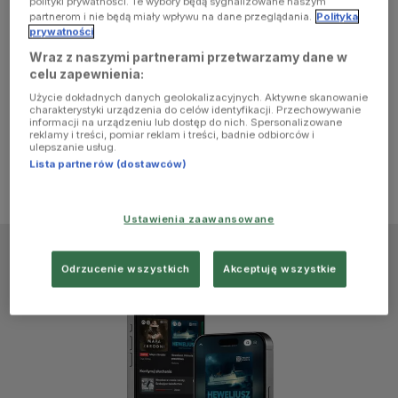
polityki prywatności. Te wybory będą sygnalizowane naszym
browser
partnerom i nie będą miały wpływu na dane przeglądania.
Polityka
prywatności
Wraz z naszymi partnerami przetwarzamy dane w
console for
celu zapewnienia:
Użycie dokładnych danych geolokalizacyjnych. Aktywne skanowanie
more
charakterystyki urządzenia do celów identyfikacji. Przechowywanie
informacji na urządzeniu lub dostęp do nich. Spersonalizowane
reklamy i treści, pomiar reklam i treści, badnie odbiorców i
information)
.
ulepszanie usług.
Lista partnerów (dostawców)
Ustawienia zaawansowane
Odrzucenie wszystkich
Akceptuję wszystkie