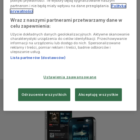
polityki prywatności. Te wybory będą sygnalizowane naszym
browser
partnerom i nie będą miały wpływu na dane przeglądania.
Polityka
prywatności
Wraz z naszymi partnerami przetwarzamy dane w
console for
celu zapewnienia:
Użycie dokładnych danych geolokalizacyjnych. Aktywne skanowanie
more
charakterystyki urządzenia do celów identyfikacji. Przechowywanie
informacji na urządzeniu lub dostęp do nich. Spersonalizowane
reklamy i treści, pomiar reklam i treści, badnie odbiorców i
information)
.
ulepszanie usług.
Lista partnerów (dostawców)
Ustawienia zaawansowane
Odrzucenie wszystkich
Akceptuję wszystkie