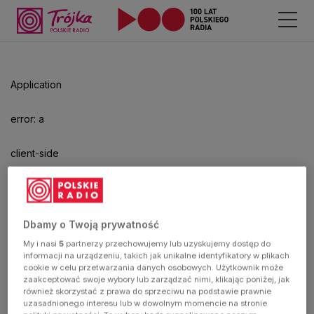
Odtwarzacz
jest
gotowy.
Kliknij
Application
aby
odtwarzać.
error: a
client-side
exception
has
Dbamy o Twoją prywatność
My i nasi
5
partnerzy przechowujemy lub uzyskujemy dostęp do
occurred
informacji na urządzeniu, takich jak unikalne identyfikatory w plikach
cookie w celu przetwarzania danych osobowych. Użytkownik może
zaakceptować swoje wybory lub zarządzać nimi, klikając poniżej, jak
(see the
również skorzystać z prawa do sprzeciwu na podstawie prawnie
uzasadnionego interesu lub w dowolnym momencie na stronie