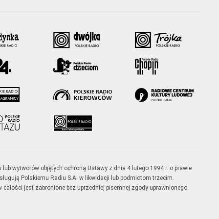
w lub wytworów objętych ochroną Ustawy z dnia 4 lutego 1994 r. o prawie
ugują Polskiemu Radiu S.A. w likwidacji lub podmiotom trzecim.
 całości jest zabronione bez uprzedniej pisemnej zgody uprawnionego.