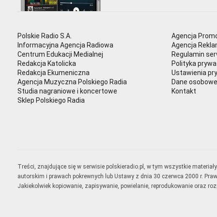
Polskie Radio S.A.
Agencja Promo
Informacyjna Agencja Radiowa
Agencja Rekl
Centrum Edukacji Medialnej
Regulamin ser
Redakcja Katolicka
Polityka prywa
Redakcja Ekumeniczna
Ustawienia pr
Agencja Muzyczna Polskiego Radia
Dane osobow
Studia nagraniowe i koncertowe
Kontakt
Sklep Polskiego Radia
Treści, znajdujące się w serwisie polskieradio.pl, w tym wszystkie materi
autorskim i prawach pokrewnych lub Ustawy z dnia 30 czerwca 2000 r. Pra
Jakiekolwiek kopiowanie, zapisywanie, powielanie, reprodukowanie oraz ro