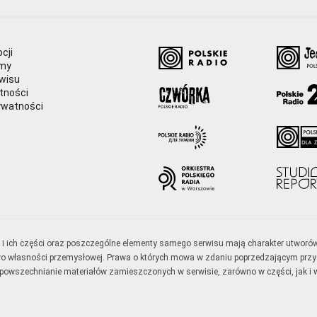
cji
amy
wisu
tności
ywatności
e
ały i ich części oraz poszczególne elementy samego serwisu mają charakter utworó
wo własności przemysłowej. Prawa o których mowa w zdaniu poprzedzającym przysł
zpowszechnianie materiałów zamieszczonych w serwisie, zarówno w części, jak i w