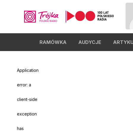
RAMÓWKA
AUDYCJE
ARTYK
Odtwarzacz
jest
gotowy.
Kliknij
aby
Application
odtwarzać.
error: a
client-side
exception
has