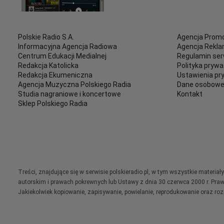
Polskie Radio S.A.
Agencja Promo
Informacyjna Agencja Radiowa
Agencja Rekl
Centrum Edukacji Medialnej
Regulamin ser
Redakcja Katolicka
Polityka prywa
Redakcja Ekumeniczna
Ustawienia pr
Agencja Muzyczna Polskiego Radia
Dane osobow
Studia nagraniowe i koncertowe
Kontakt
Sklep Polskiego Radia
Treści, znajdujące się w serwisie polskieradio.pl, w tym wszystkie materi
autorskim i prawach pokrewnych lub Ustawy z dnia 30 czerwca 2000 r. Pra
Jakiekolwiek kopiowanie, zapisywanie, powielanie, reprodukowanie oraz ro