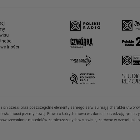
cji
amy
wisu
tności
ywatności
e
ały i ich części oraz poszczególne elementy samego serwisu mają charakter utworó
wo własności przemysłowej. Prawa o których mowa w zdaniu poprzedzającym przysł
zpowszechnianie materiałów zamieszczonych w serwisie, zarówno w części, jak i w