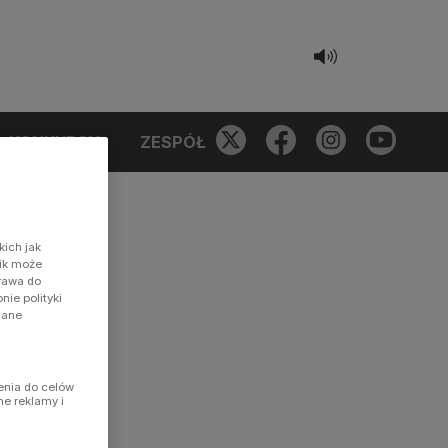
KONKURSY
ZESPÓŁ
kich jak
nik może
prawa do
ie polityki
dane
enia do celów
ne reklamy i