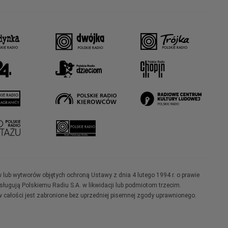
w lub wytworów objętych ochroną Ustawy z dnia 4 lutego 1994 r. o prawie
ugują Polskiemu Radiu S.A. w likwidacji lub podmiotom trzecim.
 całości jest zabronione bez uprzedniej pisemnej zgody uprawnionego.