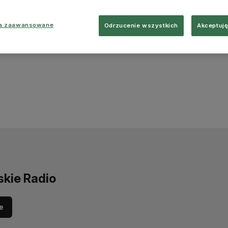
ia zaawansowane
Odrzucenie wszystkich
Akceptuję
skie Radio
e