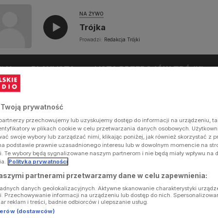
NA ŻYWO
Trójka
Prowadzi:
Redakcja Trójki
UŁY
PLAYLISTA
LISTA PRZEBOJÓW TRÓJKI
 Twoją prywatność
artnerzy przechowujemy lub uzyskujemy dostęp do informacji na urządzeniu, ta
dentyfikatory w plikach cookie w celu przetwarzania danych osobowych. Użytkow
ć swoje wybory lub zarządzać nimi, klikając poniżej, jak również skorzystać z 
na podstawie prawnie uzasadnionego interesu lub w dowolnym momencie na stron
i. Te wybory będą sygnalizowane naszym partnerom i nie będą miały wpływu na 
ia.
Polityka prywatności
aszymi partnerami przetwarzamy dane w celu zapewnienia:
ładnych danych geolokalizacyjnych. Aktywne skanowanie charakterystyki urządz
ji. Przechowywanie informacji na urządzeniu lub dostęp do nich. Spersonalizowa
iar reklam i treści, badnie odbiorców i ulepszanie usług.
tnerów (dostawców)