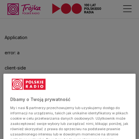
Odtwarzacz
jest
gotowy.
Kliknij
Application
aby
odtwarzać.
error: a
client-side
exception
has
Dbamy o Twoją prywatność
My i nasi
5
partnerzy przechowujemy lub uzyskujemy dostęp do
occurred
informacji na urządzeniu, takich jak unikalne identyfikatory w plikach
cookie w celu przetwarzania danych osobowych. Użytkownik może
zaakceptować swoje wybory lub zarządzać nimi, klikając poniżej, jak
(see the
również skorzystać z prawa do sprzeciwu na podstawie prawnie
uzasadnionego interesu lub w dowolnym momencie na stronie