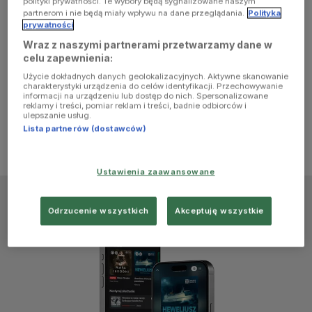
polityki prywatności. Te wybory będą sygnalizowane naszym
browser
partnerom i nie będą miały wpływu na dane przeglądania.
Polityka
prywatności
Wraz z naszymi partnerami przetwarzamy dane w
console for
celu zapewnienia:
Użycie dokładnych danych geolokalizacyjnych. Aktywne skanowanie
more
charakterystyki urządzenia do celów identyfikacji. Przechowywanie
informacji na urządzeniu lub dostęp do nich. Spersonalizowane
reklamy i treści, pomiar reklam i treści, badnie odbiorców i
information)
.
ulepszanie usług.
Lista partnerów (dostawców)
Ustawienia zaawansowane
Odrzucenie wszystkich
Akceptuję wszystkie