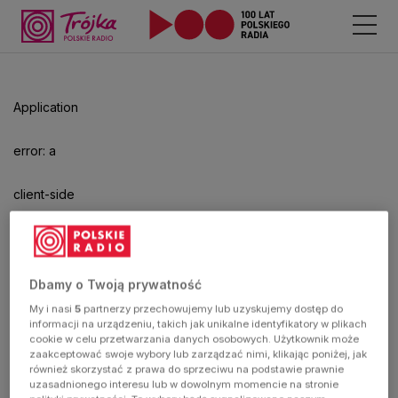
Odtwarzacz
jest
gotowy.
Kliknij
Application
aby
odtwarzać.
error: a
client-side
exception
has
Dbamy o Twoją prywatność
My i nasi
5
partnerzy przechowujemy lub uzyskujemy dostęp do
occurred
informacji na urządzeniu, takich jak unikalne identyfikatory w plikach
cookie w celu przetwarzania danych osobowych. Użytkownik może
zaakceptować swoje wybory lub zarządzać nimi, klikając poniżej, jak
(see the
również skorzystać z prawa do sprzeciwu na podstawie prawnie
uzasadnionego interesu lub w dowolnym momencie na stronie