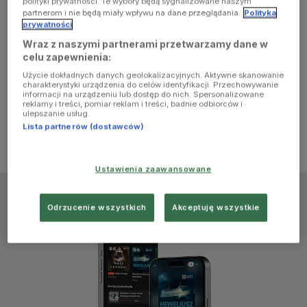
polityki prywatności. Te wybory będą sygnalizowane naszym
browser
partnerom i nie będą miały wpływu na dane przeglądania.
Polityka
prywatności
Wraz z naszymi partnerami przetwarzamy dane w
console for
celu zapewnienia:
Użycie dokładnych danych geolokalizacyjnych. Aktywne skanowanie
more
charakterystyki urządzenia do celów identyfikacji. Przechowywanie
informacji na urządzeniu lub dostęp do nich. Spersonalizowane
reklamy i treści, pomiar reklam i treści, badnie odbiorców i
information)
.
ulepszanie usług.
Lista partnerów (dostawców)
Ustawienia zaawansowane
Odrzucenie wszystkich
Akceptuję wszystkie