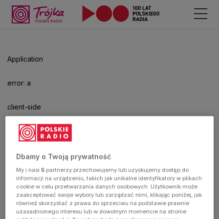
Application
error: a
client-side
exception
has
Dbamy o Twoją prywatność
My i nasi
5
partnerzy przechowujemy lub uzyskujemy dostęp do
occurred
informacji na urządzeniu, takich jak unikalne identyfikatory w plikach
cookie w celu przetwarzania danych osobowych. Użytkownik może
zaakceptować swoje wybory lub zarządzać nimi, klikając poniżej, jak
(see the
również skorzystać z prawa do sprzeciwu na podstawie prawnie
uzasadnionego interesu lub w dowolnym momencie na stronie