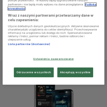
polityki prywatności. Te wybory będą sygnalizowane naszym
browser
partnerom i nie będą miały wpływu na dane przeglądania.
Polityka
prywatności
Wraz z naszymi partnerami przetwarzamy dane w
console for
celu zapewnienia:
Użycie dokładnych danych geolokalizacyjnych. Aktywne skanowanie
more
charakterystyki urządzenia do celów identyfikacji. Przechowywanie
informacji na urządzeniu lub dostęp do nich. Spersonalizowane
reklamy i treści, pomiar reklam i treści, badnie odbiorców i
information)
.
ulepszanie usług.
Lista partnerów (dostawców)
Ustawienia zaawansowane
Odrzucenie wszystkich
Akceptuję wszystkie