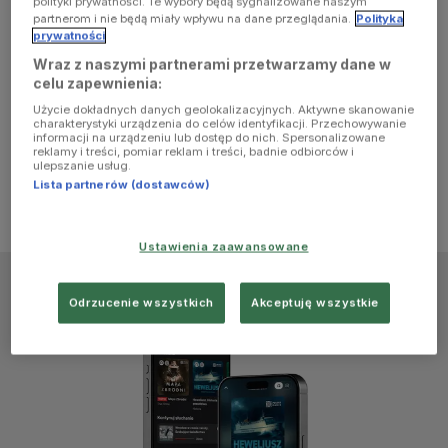
polityki prywatności. Te wybory będą sygnalizowane naszym
browser
partnerom i nie będą miały wpływu na dane przeglądania.
Polityka
prywatności
Wraz z naszymi partnerami przetwarzamy dane w
console for
celu zapewnienia:
Użycie dokładnych danych geolokalizacyjnych. Aktywne skanowanie
more
charakterystyki urządzenia do celów identyfikacji. Przechowywanie
informacji na urządzeniu lub dostęp do nich. Spersonalizowane
reklamy i treści, pomiar reklam i treści, badnie odbiorców i
information)
.
ulepszanie usług.
Lista partnerów (dostawców)
Ustawienia zaawansowane
Odrzucenie wszystkich
Akceptuję wszystkie