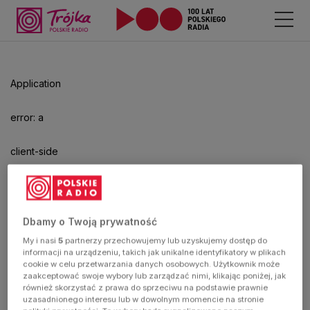
Odtwarzacz
jest
gotowy.
Kliknij
Application
aby
odtwarzać.
error: a
client-side
exception
has
Dbamy o Twoją prywatność
My i nasi
5
partnerzy przechowujemy lub uzyskujemy dostęp do
occurred
informacji na urządzeniu, takich jak unikalne identyfikatory w plikach
cookie w celu przetwarzania danych osobowych. Użytkownik może
zaakceptować swoje wybory lub zarządzać nimi, klikając poniżej, jak
(see the
również skorzystać z prawa do sprzeciwu na podstawie prawnie
uzasadnionego interesu lub w dowolnym momencie na stronie