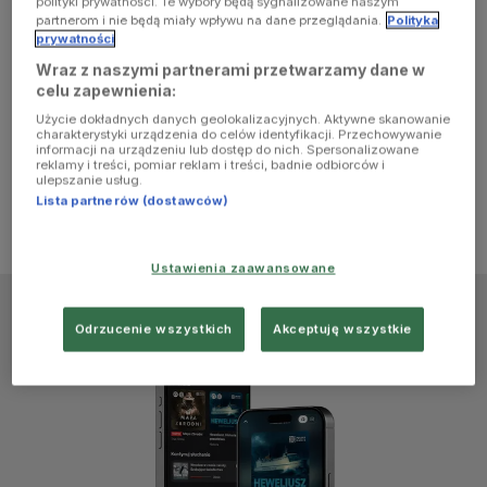
polityki prywatności. Te wybory będą sygnalizowane naszym
browser
partnerom i nie będą miały wpływu na dane przeglądania.
Polityka
prywatności
Wraz z naszymi partnerami przetwarzamy dane w
console for
celu zapewnienia:
Użycie dokładnych danych geolokalizacyjnych. Aktywne skanowanie
more
charakterystyki urządzenia do celów identyfikacji. Przechowywanie
informacji na urządzeniu lub dostęp do nich. Spersonalizowane
reklamy i treści, pomiar reklam i treści, badnie odbiorców i
information)
.
ulepszanie usług.
Lista partnerów (dostawców)
Ustawienia zaawansowane
Odrzucenie wszystkich
Akceptuję wszystkie