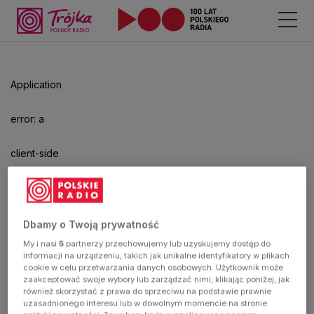
Application
error: a
client-side
exception
has
Dbamy o Twoją prywatność
My i nasi
5
partnerzy przechowujemy lub uzyskujemy dostęp do
occurred
informacji na urządzeniu, takich jak unikalne identyfikatory w plikach
cookie w celu przetwarzania danych osobowych. Użytkownik może
zaakceptować swoje wybory lub zarządzać nimi, klikając poniżej, jak
(see the
również skorzystać z prawa do sprzeciwu na podstawie prawnie
uzasadnionego interesu lub w dowolnym momencie na stronie